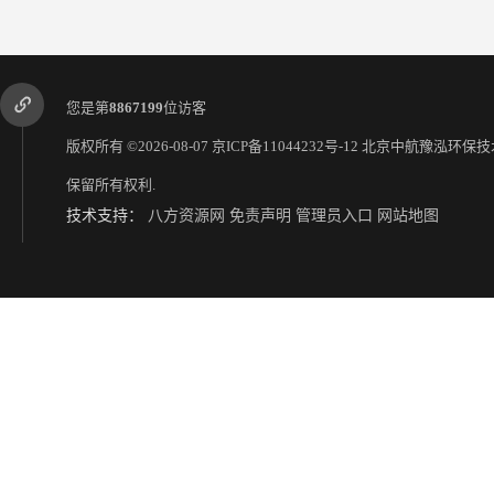
您是第
8867199
位访客
版权所有 ©2026-08-07
京ICP备11044232号-12
北京中航豫泓环保技
保留所有权利.
技术支持：
八方资源网
免责声明
管理员入口
网站地图
安徽聚合氯化铝、pac生产厂家
苏州聚合氯化铝、pac生产厂