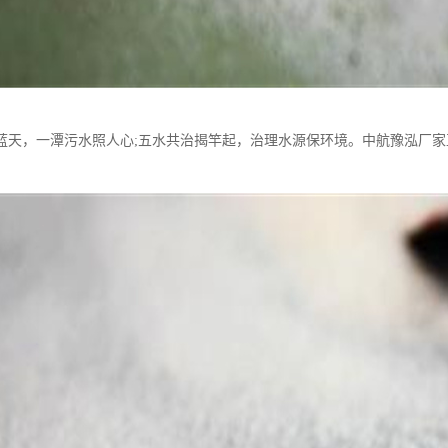
蓝天，一潭污水照人心;五水共治揭竿起，治理水源保环境。中航豫泓厂家