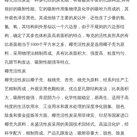
椰壳活性炭是一种多孔径的炭化物，有着极其丰富的孔隙构造,具有
很好的吸附性能。它的吸附作用集物理及化学的吸咐力而成的，其
外观色泽呈黑色。其成份除了主要的炭以外，还包含了少量的氢、
氮、氧，其结构则外形似以一个六边形，由于不规则的六边形结
构，确定了其多也体枳及高表面积的特点，每克的活性炭所具的有
比表面相当于1000个平方米之多。椰壳活性炭是选用椰子壳为原
料，采用物理法精制而成。具有比表面积大、强度高、粒度均匀、
孔隙节构发达、吸附性能强等特点。
椰壳活性炭
椰壳活性炭以椰子壳、核桃壳、杏壳、桃壳为原料，经系列生产工
艺精制而成，外观呈黑色颗粒状。优点是孔隙结构发达，比表面积
大，吸附性能强，库层阴力小，化学性能稳定，易再生。适用于高
纯度的生活饮用水、工业用水和废水处理的深度净化脱氯、脱色、
除臭和黄金提炼等方面。椰壳活性炭采用菲律宾、印尼等国家进口
椰壳为原料，名盛活性炭采用的美国技术回转式。高温活化炉，经
科学配方，精制而成。产品孔隙发达，吸附容量大，脱色、除臭