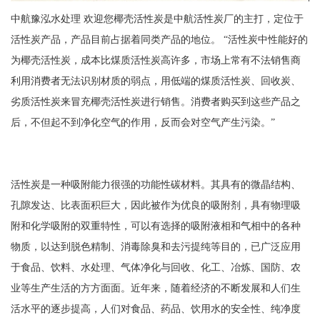
中航豫泓水处理 欢迎您椰壳活性炭是中航活性炭厂的主打，定位于
活性炭产品，产品目前占据着同类产品的地位。 “活性炭中性能好的
为椰壳活性炭，成本比煤质活性炭高许多，市场上常有不法销售商
利用消费者无法识别材质的弱点，用低端的煤质活性炭、回收炭、
劣质活性炭来冒充椰壳活性炭进行销售。消费者购买到这些产品之
后，不但起不到净化空气的作用，反而会对空气产生污染。”
活性炭是一种吸附能力很强的功能性碳材料。其具有的微晶结构、
孔隙发达、比表面积巨大，因此被作为优良的吸附剂，具有物理吸
附和化学吸附的双重特性，可以有选择的吸附液相和气相中的各种
物质，以达到脱色精制、消毒除臭和去污提纯等目的，已广泛应用
于食品、饮料、水处理、气体净化与回收、化工、冶炼、国防、农
业等生产生活的方方面面。近年来，随着经济的不断发展和人们生
活水平的逐步提高，人们对食品、药品、饮用水的安全性、纯净度