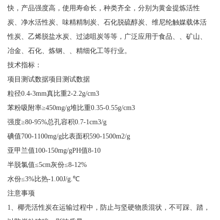
快，产品强度高，使用寿命长，种类齐全，分别为黄金提炼活性
炭、净水活性炭、味精精制炭、石化脱硫醇炭、维尼纶触媒载体活
性炭、乙烯脱盐水炭、过滤咀炭等等，广泛应用于食品、、矿山、
冶金、石化、炼钢、、精细化工等行业。
技术指标：
项目测试数据项目测试数据
粒径0.4-3mm真比重2-2.2g/cm3
苯粉吸附率≥450mg/g堆比重0.35-0.55g/cm3
强度≥80-95%总孔容积0.7-1cm3/g
碘值700-1100mg/g比表面积590-1500m2/g
亚甲兰值100-150mg/gPH值8-10
半脱氯值≤5cm灰份≤8-12%
水份≤3%比热-1.00J/g.℃
注意事项
1、椰壳活性炭在运输过程中，防止与坚硬物质混状，不可踩、踏，