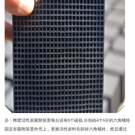
步：蜂窝活性炭吸附装置每台设有8个碳箱,分别由4个6分的六角螺栓
固定在吸附装置外壳上，更换活性炭时先卸掉六角螺栓，然后通过