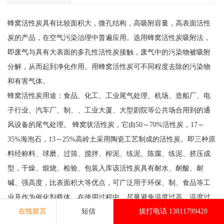
蜂窝活性炭具有比较面积大，微孔结构，高吸附容量，高表面活性
炭的产品，在空气污染治理中普遍应用。选用蜂窝活性炭吸附法，
即废气与具有大表面的多孔性活性炭接触，废气中的污染物被吸附
分解，从而起到净化作用。用蜂窝活性炭可不同程度去除的污染物
和有害气体。
蜂窝活性炭用途：食品、化工、工业尾气处理、机场、造船厂、电
子行业、汽车厂、制、、工业大厦、大型剧院等公共场合用到的通
风设备的尾气处理。 蜂窝状活性炭，它由50～70%活性炭，17～
35%海泡石，13～25%高岭土采用陶瓷工艺制成的活性炭。即三种原
料经称料、球磨、过筛、搅拌、榨泥、练泥、陈腐、练泥、挤压成
型，干燥、煅烧、检验、包装入库该活性炭具有耐水、耐酸、耐
碱、强高度，比表面积大等优点，可广泛用于环保、制、食品等工
业及作为催化剂载体。在使用过程中，尽量避免温度过高，温度过
在线留言
短信
拔打电话 13811799428
高会降低吸附量，吸附量随温度上升而下降;同时要避免高含尘量和