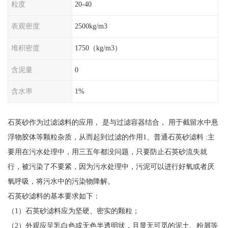
粒度
20-40
表观密度
2500kg/m3
堆积密度
1750（kg/m3）
含泥量
0
含水率
1%
石英砂作为过滤滤料的应用， 是与过滤容器结合， 用于截留水中悬
浮物胶体等颗粒杂质，从而起到过滤的作用1、普通石英砂滤料 :主
要用在污水处理中，用三五年都没问题，只要防止石英砂流失就
行，被污染了不要紧，因为污水处理中，污泥可以进行好氧或者厌
氧呼吸，将污水中的污染物降解。
石英砂滤料的基本要求如下：
（1）石英砂滤料应为坚硬、密实的颗粒；
（2）外观应呈乳白色或无色半透明状，且显无可觅的泥土、粉屑等