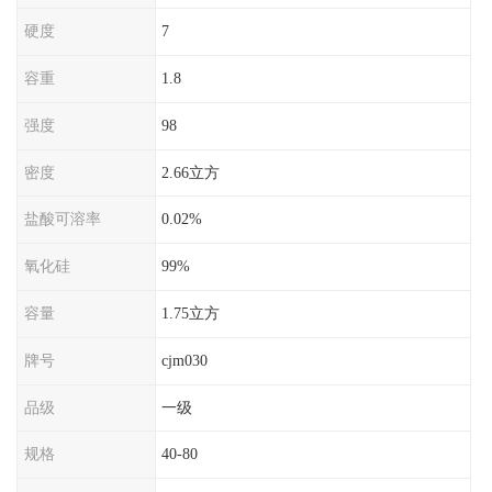
硬度
7
容重
1.8
强度
98
密度
2.66立方
盐酸可溶率
0.02%
氧化硅
99%
容量
1.75立方
牌号
cjm030
品级
一级
规格
40-80