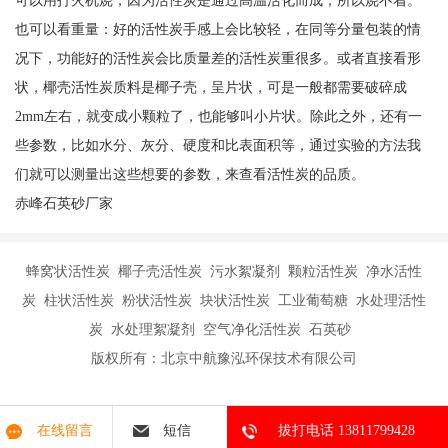
可以用打火机烧，因为活性炭是通过高温活化而成，所以烧不着。
也可以看重量：好的活性炭手感上会比较轻，在同等分量包装的情
况下，功能好的活性炭会比质量差的活性炭重很多。或者直接看形
状，椰壳活性炭质料是椰子壳，呈片状，可是一般都需要破碎成
2mm左右，就变成小颗粒了，也能够叫小片状。除此之外，还有一
些参数，比如水分、灰分、硬度和比表面积等，通过实验的方法我
们就可以测量出这些想要的参数，来查看活性炭的品质。
赤峰石英砂厂家
蜂窝状活性炭 椰子壳活性炭 污水絮凝剂 颗粒活性炭 净水活性
炭 柱状活性炭 粉状活性炭 块状活性炭 工业葡萄糖 水处理活性
炭 水处理絮凝剂 空气净化活性炭 石英砂
版权所有：北京中航豫泓环保技术有限公司
在线留言
短信
拔打电话 13811799428