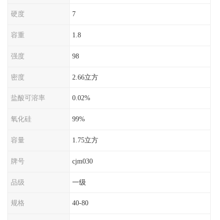
硬度
7
容重
1.8
强度
98
密度
2.66立方
盐酸可溶率
0.02%
氧化硅
99%
容量
1.75立方
牌号
cjm030
品级
一级
规格
40-80