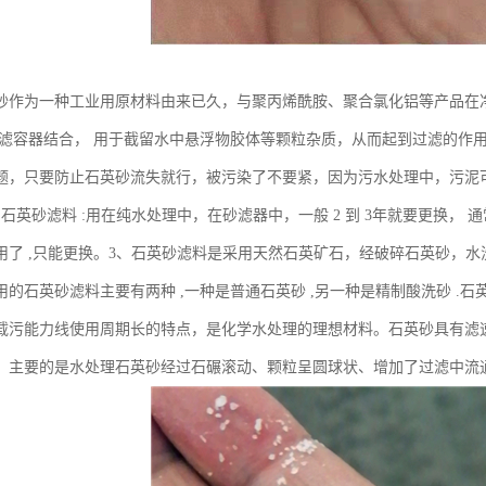
砂作为一种工业用原材料由来已久，与聚丙烯酰胺、聚合氯化铝等产品在净
过滤容器结合， 用于截留水中悬浮物胶体等颗粒杂质，从而起到过滤的作用
题，只要防止石英砂流失就行，被污染了不要紧，因为污水处理中，污泥
石英砂滤料 :用在纯水处理中，在砂滤器中，一般 2 到 3年就要更换，
用了 ,只能更换。3、石英砂滤料是采用天然石英矿石，经破碎石英砂，
用的石英砂滤料主要有两种 ,一种是普通石英砂 ,另一种是精制酸洗砂 .
载污能力线使用周期长的特点，是化学水处理的理想材料。石英砂具有滤
。主要的是水处理石英砂经过石碾滚动、颗粒呈圆球状、增加了过滤中流