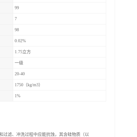
99
7
98
0.02%
1.75立方
一级
20-40
1750（kg/m3）
1%
工和过滤、冲洗过程中应能抗蚀，其含硅物质（以