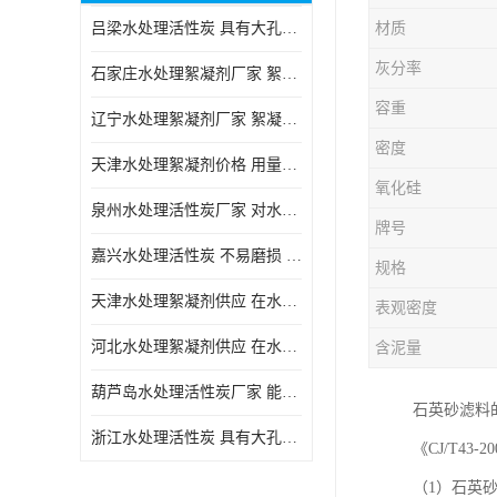
吕梁水处理活性炭 具有大孔结构 适用于多种水处理工艺和需求
材质
块状活性炭
灰分率
石家庄水处理絮凝剂厂家 絮凝速度快 便于后续的沉淀和过滤处理
容重
辽宁水处理絮凝剂厂家 絮凝效果好 使水质得到明显的改善
密度
天津水处理絮凝剂价格 用量相对较少 便于后续的沉淀和过滤处理
氧化硅
泉州水处理活性炭厂家 对水中的微小颗粒有较好的去除效果
牌号
嘉兴水处理活性炭 不易磨损 碎裂和粉化 能够吸附大分子有机物
规格
天津水处理絮凝剂供应 在水中的稳定性较好 絮凝速度快
表观密度
河北水处理絮凝剂供应 在水中的稳定性较好 用量相对较少
含泥量
葫芦岛水处理活性炭厂家 能够吸附大分子有机物 可再生能力较强
石英砂滤料
浙江水处理活性炭 具有大孔结构 具有较高的吸附能力
《CJ/T4
（1）石英