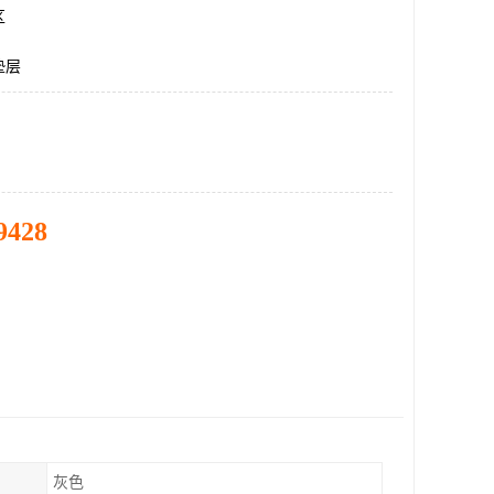
区
垫层
9428
灰色