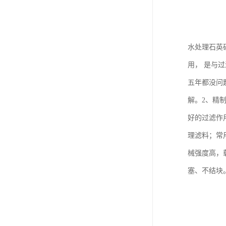
水处理石英
用， 是与
五年都没问
解。2、精制
好的过滤作
理滤料；常
械强度高，
塞、不结块