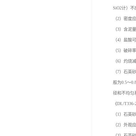
SiO2计）
（2）密度应在
（3）含泥
（4）盐酸可
（5）破碎
（6）灼烧减
（7）石英
般为0.5
径和不均匀
《DL/T3
（1）石英
（2）外观
（3）石英