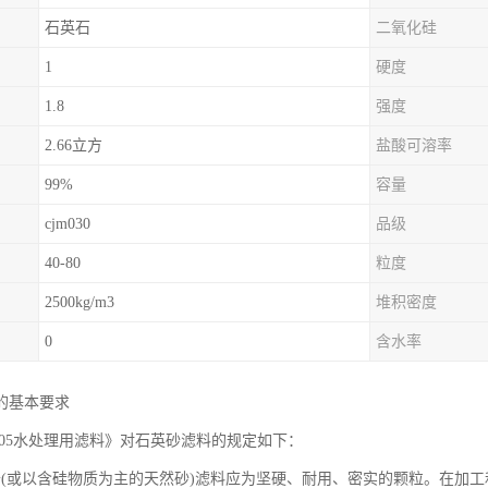
石英石
二氧化硅
1
硬度
1.8
强度
2.66立方
盐酸可溶率
99%
容量
cjm030
品级
40-80
粒度
2500kg/m3
堆积密度
0
含水率
的基本要求
3-2005水处理用滤料》对石英砂滤料的规定如下：
砂(或以含硅物质为主的天然砂)滤料应为坚硬、耐用、密实的颗粒。在加