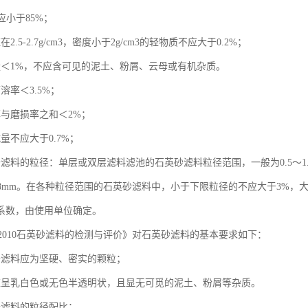
不应小于85%；
2.5-2.7g/cm3，密度小于2g/cm3的轻物质不应大于0.2%；
量＜1%，不应含可见的泥土、粉屑、云母或有机杂质。
溶率＜3.5%；
率与磨损率之和＜2%；
量不应大于0.7%；
砂滤料的粒径：单层或双层滤料滤池的石英砂滤料粒径范围，一般为0.5～1
～0.8mm。在各种粒径范围的石英砂滤料中，小于下限粒径的不应大于3%
系数，由使用单位确定。
36-2010石英砂滤料的检测与评价》对石英砂滤料的基本要求如下：
砂滤料应为坚硬、密实的颗粒；
应呈乳白色或无色半透明状，且显无可觅的泥土、粉屑等杂质。
砂滤料的粒径配比；