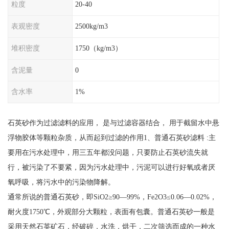
粒度
20-40
表观密度
2500kg/m3
堆积密度
1750（kg/m3）
含泥量
0
含水率
1%
石英砂作为过滤滤料的应用， 是与过滤容器结合， 用于截留水中悬
浮物胶体等颗粒杂质，从而起到过滤的作用1、普通石英砂滤料 :主
要用在污水处理中，用三五年都没问题，只要防止石英砂流失就
行，被污染了不要紧，因为污水处理中，污泥可以进行好氧或者厌
氧呼吸，将污水中的污染物降解。
通常所说的普通石英砂，即SiO2≥90—99%，Fe2O3≤0.06—0.02%，
耐火度1750℃，外观部分大颗粒，表面有包囊。普通石英砂一般是
采用天然石英矿石，经破碎，水洗，烘干，二次筛选而成的一种水