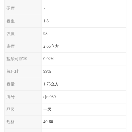
硬度
7
容重
1.8
强度
98
密度
2.66立方
盐酸可溶率
0.02%
氧化硅
99%
容量
1.75立方
牌号
cjm030
品级
一级
规格
40-80