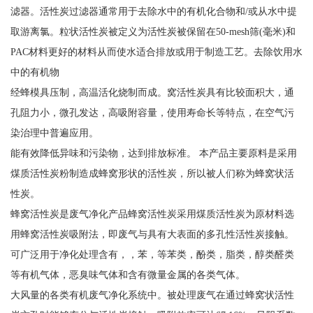
滤器。活性炭过滤器通常用于去除水中的有机化合物和/或从水中提
取游离氯。粒状活性炭被定义为活性炭被保留在50-mesh筛(毫米)和
PAC材料更好的材料从而使水适合排放或用于制造工艺。去除饮用水
中的有机物
经蜂模具压制，高温活化烧制而成。窝活性炭具有比较面积大，通
孔阻力小，微孔发达，高吸附容量，使用寿命长等特点，在空气污
染治理中普遍应用。
能有效降低异味和污染物，达到排放标准。 本产品主要原料是采用
煤质活性炭粉制造成蜂窝形状的活性炭，所以被人们称为蜂窝状活
性炭。
蜂窝活性炭是废气净化产品蜂窝活性炭采用煤质活性炭为原材料选
用蜂窝活性炭吸附法，即废气与具有大表面的多孔性活性炭接触。
可广泛用于净化处理含有，，苯，等苯类，酚类，脂类，醇类醛类
等有机气体，恶臭味气体和含有微量金属的各类气体。
大风量的各类有机废气净化系统中。被处理废气在通过蜂窝状活性