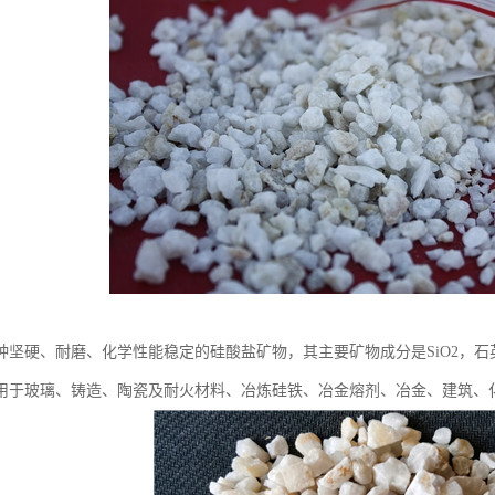
种坚硬、耐磨、化学性能稳定的硅酸盐矿物，其主要矿物成分是SiO2，
用于玻璃、铸造、陶瓷及耐火材料、冶炼硅铁、冶金熔剂、冶金、建筑、