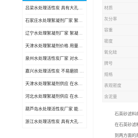
吕梁水处理活性炭 具有大孔结构 适用于多种水处理工艺和需求
材质
块状活性炭
灰分率
石家庄水处理絮凝剂厂家 絮凝速度快 便于后续的沉淀和过滤处理
容重
辽宁水处理絮凝剂厂家 絮凝效果好 使水质得到明显的改善
密度
天津水处理絮凝剂价格 用量相对较少 便于后续的沉淀和过滤处理
氧化硅
泉州水处理活性炭厂家 对水中的微小颗粒有较好的去除效果
牌号
嘉兴水处理活性炭 不易磨损 碎裂和粉化 能够吸附大分子有机物
规格
天津水处理絮凝剂供应 在水中的稳定性较好 絮凝速度快
表观密度
河北水处理絮凝剂供应 在水中的稳定性较好 用量相对较少
含泥量
葫芦岛水处理活性炭厂家 能够吸附大分子有机物 可再生能力较强
石英砂滤料
浙江水处理活性炭 具有大孔结构 具有较高的吸附能力
在石英砂滤
到两方面的