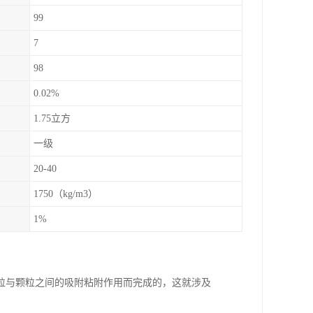
99
7
98
0.02%
1.75立方
一级
20-40
1750（kg/m3）
1%
粒与颗粒之间的吸附粘附作用而完成的，这就涉及