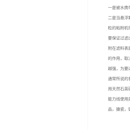
一是被水携
二是当悬浮
粒的粘附机
要保证过滤
附在滤料表
的作用，取
越强，为要
通常所说的普
用天然石英
能力线使用
品，搪瓷，