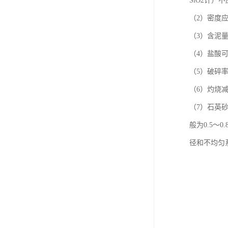
SiO2计）
（2）密度应在
（3）含泥
（4）盐酸可
（5）破碎
（6）灼烧减
（7）石英
般为0.5
径和不均匀