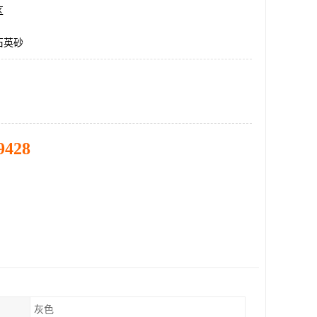
区
石英砂
9428
灰色