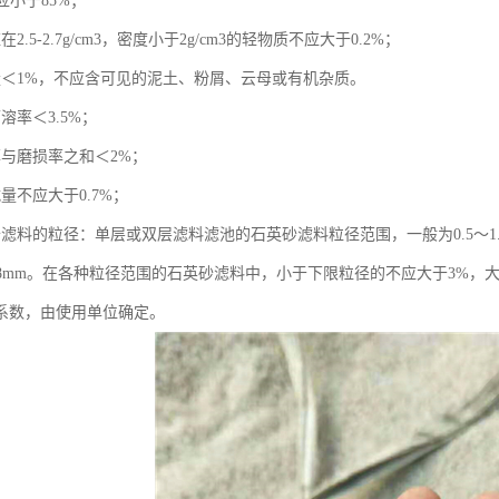
不应小于85%；
2.5-2.7g/cm3，密度小于2g/cm3的轻物质不应大于0.2%；
量＜1%，不应含可见的泥土、粉屑、云母或有机杂质。
溶率＜3.5%；
率与磨损率之和＜2%；
量不应大于0.7%；
砂滤料的粒径：单层或双层滤料滤池的石英砂滤料粒径范围，一般为0.5～1
～0.8mm。在各种粒径范围的石英砂滤料中，小于下限粒径的不应大于3%
系数，由使用单位确定。