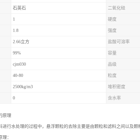
石英石
二氧化硅
1
硬度
1.8
强度
2.66立方
盐酸可溶率
99%
容量
cjm030
品级
40-80
粒度
2500kg/m3
堆积密度
0
含水率
的原理
料进行水处理的过程中，悬浮颗粒的去除主要是由颗粒和滤料之间以及颗
原理：