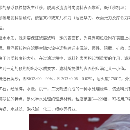
带的悬浮颗粒物发生迁移，脱离水流流线向滤料表面靠近，既迁移机理；
颗粒与滤料接触时，依靠某种或某几种力（范德华力、表面张力及库仑力
理。
出水水质，就需要保证滤层滤料一定的表面积，为悬浮颗粒吸附在表面上
面。悬浮颗粒物在滤层空隙水流中迁移输送由沉淀、惯性、阻截、扩散、
决于浊质粒度的大小。在过滤过程中，滤料的表面积起到重要的作用，滤
达到一定的预期的出水水质要求，滤料所提供的表面积应满足某一小值。
通石英砂，即SiO2≥90—99%，Fe2O3≤0.06—0.02%，耐火度17
矿石，经破碎，水洗，烘干，二次筛选而成的一种水处理滤料；该滤料具
周期长的特点，是化学水处理的理想材料。粒度范围5—220目，可按用
铸钢，水过滤，泡花碱，化工，喷吵等行业。