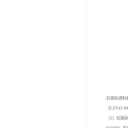
石英砂滤料
《CJ/T4
（1）石英