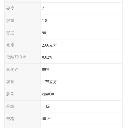
硬度
7
容重
1.8
强度
98
密度
2.66立方
盐酸可溶率
0.02%
氧化硅
99%
容量
1.75立方
牌号
cjm030
品级
一级
规格
40-80