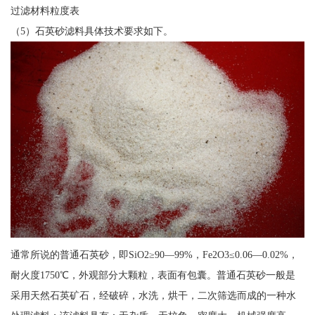
过滤材料粒度表
（5）石英砂滤料具体技术要求如下。
通常所说的普通石英砂，即SiO2≥90—99%，Fe2O3≤0.06—0.02%，
耐火度1750℃，外观部分大颗粒，表面有包囊。普通石英砂一般是
采用天然石英矿石，经破碎，水洗，烘干，二次筛选而成的一种水