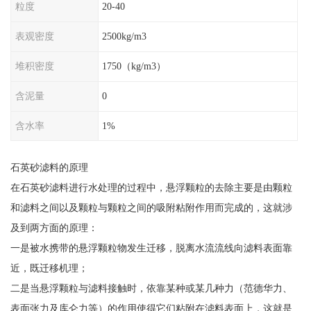
粒度
20-40
表观密度
2500kg/m3
堆积密度
1750（kg/m3）
含泥量
0
含水率
1%
石英砂滤料的原理
在石英砂滤料进行水处理的过程中，悬浮颗粒的去除主要是由颗粒
和滤料之间以及颗粒与颗粒之间的吸附粘附作用而完成的，这就涉
及到两方面的原理：
一是被水携带的悬浮颗粒物发生迁移，脱离水流流线向滤料表面靠
近，既迁移机理；
二是当悬浮颗粒与滤料接触时，依靠某种或某几种力（范德华力、
表面张力及库仑力等）的作用使得它们粘附在滤料表面上，这就是