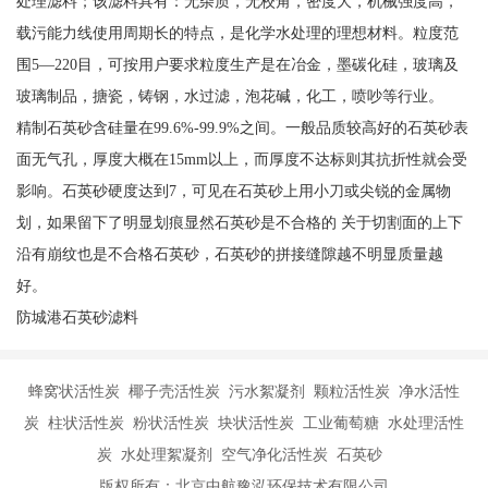
处理滤料；该滤料具有：无杂质，无校角，密度大，机械强度高，
载污能力线使用周期长的特点，是化学水处理的理想材料。粒度范
围5—220目，可按用户要求粒度生产是在冶金，墨碳化硅，玻璃及
玻璃制品，搪瓷，铸钢，水过滤，泡花碱，化工，喷吵等行业。
精制石英砂含硅量在99.6%-99.9%之间。一般品质较高好的石英砂表
面无气孔，厚度大概在15mm以上，而厚度不达标则其抗折性就会受
影响。石英砂硬度达到7，可见在石英砂上用小刀或尖锐的金属物
划，如果留下了明显划痕显然石英砂是不合格的 关于切割面的上下
沿有崩纹也是不合格石英砂，石英砂的拼接缝隙越不明显质量越
好。
防城港石英砂滤料
蜂窝状活性炭 椰子壳活性炭 污水絮凝剂 颗粒活性炭 净水活性
炭 柱状活性炭 粉状活性炭 块状活性炭 工业葡萄糖 水处理活性
炭 水处理絮凝剂 空气净化活性炭 石英砂
版权所有：北京中航豫泓环保技术有限公司