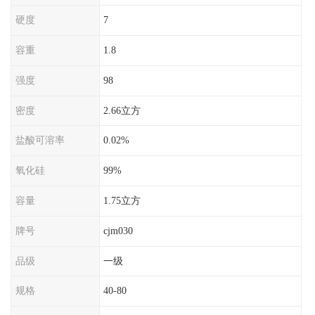
硬度
7
容重
1.8
强度
98
密度
2.66立方
盐酸可溶率
0.02%
氧化硅
99%
容量
1.75立方
牌号
cjm030
品级
一级
规格
40-80