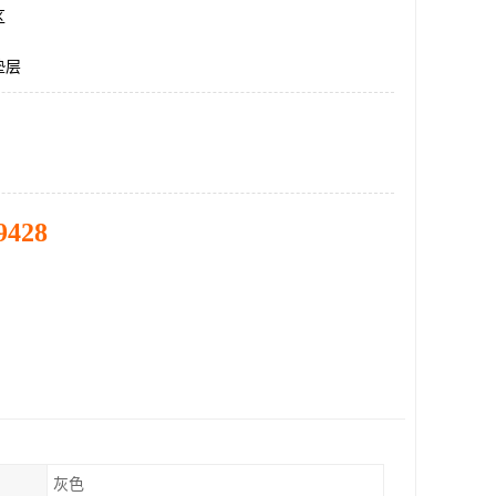
区
垫层
9428
灰色