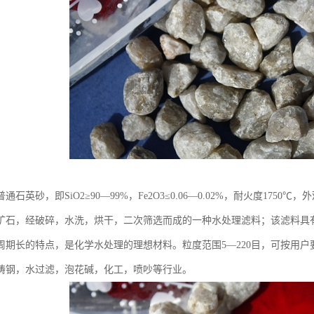
通石英砂，即SiO2≥90—99%，Fe2O3≤0.06—0.02%，耐火度17
矿石，经破碎，水洗，烘干，二次筛选而成的一种水处理滤料；该滤料具
周期长的特点，是化学水处理的理想材料。粒度范围5—220目，可按用
铸钢，水过滤，泡花碱，化工，喷吵等行业。