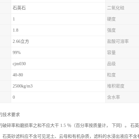
石英石
二氧化硅
1
硬度
1.8
强度
2.66立方
盐酸可溶率
99%
容量
cjm030
品级
40-80
粒度
2500kg/m3
堆积密度
0
含水率
的技术要求
破碎率和磨损率之和不应大干 1.5 ％（百分率按质量计， 下同）。 石英砂滤
。石英砂滤料应不含可见泥土、云母和有机杂质，滤料的水浸出液应不含有