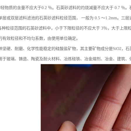
m3 的轻物质的含量不应大于0.2 ％。石英砂滤料的灼烧减量不应大于 0.7 
层或双层滤料滤池的石英砂滤料粒径范围， 一般为 0.5 ～1.2mm。三层
。在各种粒径范围的石英砂滤料中，小于下限粒径的不应大于 3％，大于上限粒
的有效粒径和不均匀系数，由使用单位确定。
种坚硬、耐磨、化学性能稳定的硅酸盐矿物，其主要矿物成分是SiO2，
用于玻璃、铸造、陶瓷及耐火材料、冶炼硅铁、冶金熔剂、冶金、建筑、