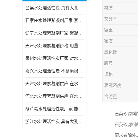
吕梁水处理活性炭 具有大孔结构 适用于多种水处理工艺和需求
材质
块状活性炭
灰分率
石家庄水处理絮凝剂厂家 絮凝速度快 便于后续的沉淀和过滤处理
容重
辽宁水处理絮凝剂厂家 絮凝效果好 使水质得到明显的改善
密度
天津水处理絮凝剂价格 用量相对较少 便于后续的沉淀和过滤处理
氧化硅
泉州水处理活性炭厂家 对水中的微小颗粒有较好的去除效果
牌号
嘉兴水处理活性炭 不易磨损 碎裂和粉化 能够吸附大分子有机物
规格
天津水处理絮凝剂供应 在水中的稳定性较好 絮凝速度快
表观密度
河北水处理絮凝剂供应 在水中的稳定性较好 用量相对较少
含泥量
葫芦岛水处理活性炭厂家 能够吸附大分子有机物 可再生能力较强
石英砂滤料
浙江水处理活性炭 具有大孔结构 具有较高的吸附能力
石英砂滤料的
要求者除外