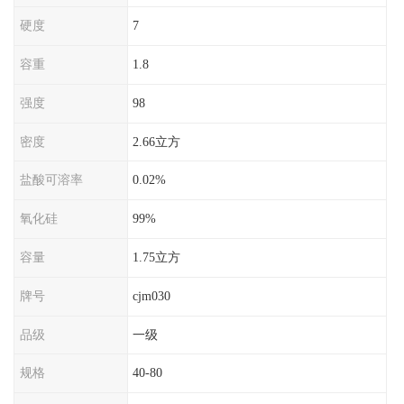
硬度
7
容重
1.8
强度
98
密度
2.66立方
盐酸可溶率
0.02%
氧化硅
99%
容量
1.75立方
牌号
cjm030
品级
一级
规格
40-80