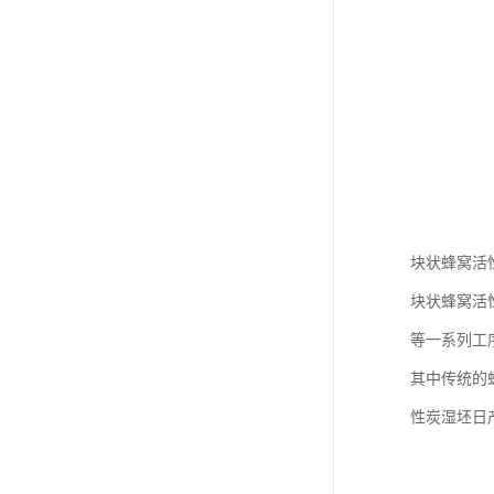
块状蜂窝活
块状蜂窝活
等一系列工
其中传统的
性炭湿坯日