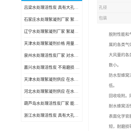
吕梁水处理活性炭 具有大孔结构 适用于多种水处理工艺和需求
孔径
块状活性炭
包装
石家庄水处理絮凝剂厂家 絮凝速度快 便于后续的沉淀和过滤处理
辽宁水处理絮凝剂厂家 絮凝效果好 使水质得到明显的改善
脱附性能和
天津水处理絮凝剂价格 用量相对较少 便于后续的沉淀和过滤处理
属的各类气
大风量的各
泉州水处理活性炭厂家 对水中的微小颗粒有较好的去除效果
数小。
嘉兴水处理活性炭 不易磨损 碎裂和粉化 能够吸附大分子有机物
防水型蜂窝
天津水处理絮凝剂供应 在水中的稳定性较好 絮凝速度快
低。
河北水处理絮凝剂供应 在水中的稳定性较好 用量相对较少
回收吸附。
葫芦岛水处理活性炭厂家 能够吸附大分子有机物 可再生能力较强
耐水蜂窝活
浙江水处理活性炭 具有大孔结构 具有较高的吸附能力
表面化学官
短，耐磨损