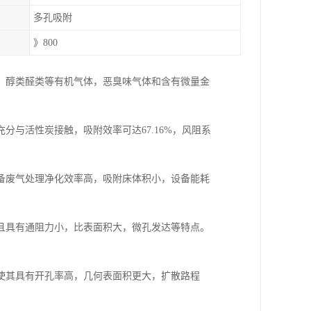
多孔吸附
》800
，醇类醛类等有机气体，恶臭味气体和含有微量金
与活性炭接触，吸附效率可达67.16%，风阻系
备废气处理净化效率高，吸附床体积小，设备能耗
且具有通阻力小，比表面积大，微孔发达等特点。
使其具有开孔率高，几何表面积更大，扩散路程