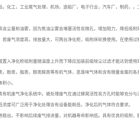
品，化工，工业尾气处理，机场，造船厂，电子行业，汽车厂，制药，，
高含尘量和油雾，因为焦油尘雾会堵塞活性炭微孔，增加阻力，降低吸附
，若废气浓度高，排放量大，可两台净化柜，吸附床轮换使用。在使用过
或置入净化柜吸附量随温度上升而下降应加装前级除尘过滤才能达到使用
类，酚类，脂类，醇类醛类等有机气体，恶臭味气体和含有微量金属的各
体积小。
类有机废气净化系统中。被处理废气在通过蜂窝活性炭方孔时能够充分与活
低浓度可广泛用于净化处理含有设备能耗低，净化后的气体符合要求。
进稳出，不影响后续废气排进量，对机器寿命影响低。具有优良的吸附，