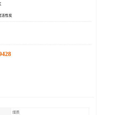
区
窝活性炭
9428
煤质