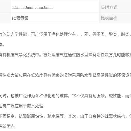
1.5mm,3mm,5mm,8mm
吸附方式
纸箱包装
比表面积
气体动力学性能，可广泛用于净化处理含有，，苯，等苯类，酚类，脂类
体。
类有机废气净化系统中。被处理废气在通过防水型蜂窝活性炭方孔时能够充分
活性炭大量应用在低浓度具有优良的吸附采用防水型蜂窝活性炭的环保设
同时，也被广泛作为各种催化剂的载体，它不仅具有耐强酸，碱性能，而
性炭广泛应用于废水处理
能团稳定，抗酸碱腐蚀性，疏水性等，其次，由于自身特的蜂窝状结构，
等新优点。