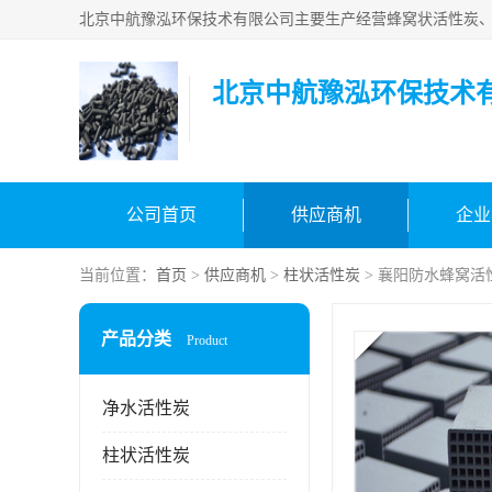
北京中航豫泓环保技术
公司首页
供应商机
企业
当前位置：
首页
>
供应商机
>
柱状活性炭
> 襄阳防水蜂窝活
产品分类
Product
净水活性炭
柱状活性炭