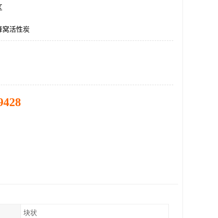
区
蜂窝活性炭
9428
块状