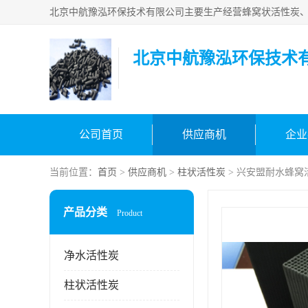
北京中航豫泓环保技术
公司首页
供应商机
企业
当前位置：
首页
>
供应商机
>
柱状活性炭
> 兴安盟耐水蜂窝
产品分类
Product
净水活性炭
柱状活性炭