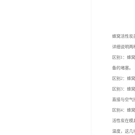
蜂窝活性炭
详细说明两
区别1：蜂
备的堵塞。
区别2：蜂
区别3：蜂
直接与空气
区别4：蜂
活性炭在模
温度，这几