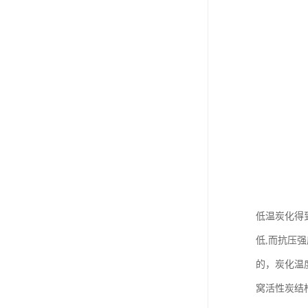
低温炭化得
低,而抗压强度
的，炭化温
窝活性炭结