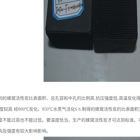
到的蜂窝活性炭比表面积、总孔容和中孔的比例高,抗压强度低;高温炭化
较高.经800℃炭化、850℃水蒸气活化6 h,制得的蜂窝活性炭的比表面积为669
度不能过高也不能过低。要温度恰当，生产的蜂窝活性炭才可达到标准。
构及强度有较大影响影响。