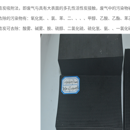
性炭吸附法，即废气与具有大表面的多孔性活性炭接触，废气中的污染物
去除的污染物有：氧化氮、、氯、苯、二、、、、甲醇、乙酸、乙酯、苯
性炭可去除：酸雾、碱雾、胺、硫醇、二氯化硫、硫化氢、氨、、一氯化