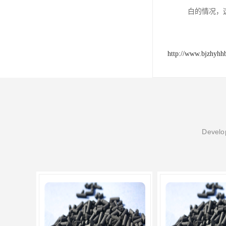
白的情况，
http://www.bjzhyhh
Develop