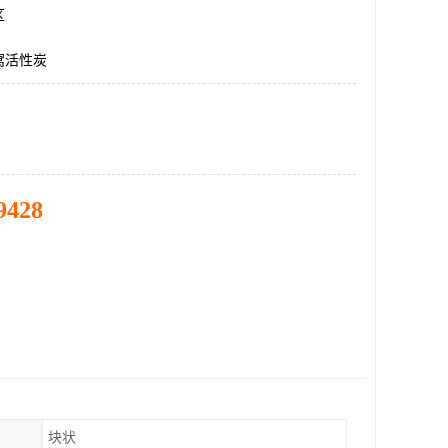
区
窝活性炭
9428
块状