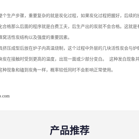
整个生产步骤，重要复杂的就是炭化过程，如果炭化过程把握好，后续的
化合格那么后面的程序就是白费工夫，后生产出的炭就不会合格。这就是
蜂窝活性炭结构以及强度的重要因素。
具挤压成型后放在炉子内高温烧制，这个过程中外层的几块活性炭会与炉
块炭在接触时受到更高的温度，出现一面或少部分变白。 这种发白现象
这种现象和磕到炭角一样，概率较低同时不会影响正常使用。
b.com
产品推荐