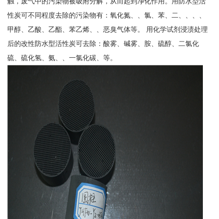
触，废气中的污染物被吸附分解，从而起到净化作用。用防水型活
性炭可不同程度去除的污染物有：氧化氮、、氯、苯、二、、、、
甲醇、乙酸、乙酯、苯乙烯、、恶臭气体等。 用化学试剂浸渍处理
后的改性防水型活性炭可去除：酸雾、碱雾、胺、硫醇、二氯化
硫、硫化氢、氨、、一氯化碳、等。