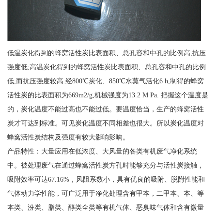
低温炭化得到的蜂窝活性炭比表面积、总孔容和中孔的比例高,抗压
强度低;高温炭化得到的蜂窝活性炭比表面积、总孔容和中孔的比例
低,而抗压强度较高.经800℃炭化、850℃水蒸气活化6 h,制得的蜂窝
活性炭的比表面积为669m2/g,机械强度为13.2 M Pa. 把握这个温度是
的，炭化温度不能过高也不能过低。要温度恰当，生产的蜂窝活性
炭才可达到标准。可见炭化温度不同相差也很大。所以炭化温度对
蜂窝活性炭结构及强度有较大影响影响。
产品特性：大量应用在低浓度、大风量的各类有机废气净化系统
中。被处理废气在通过蜂窝活性炭方孔时能够充分与活性炭接触，
吸附效率可达67.16%，风阻系数小，具有优良的吸附、脱附性能和
气体动力学性能，可广泛用于净化处理含有甲本，二甲本、本、等
本类、汾类、脂类、醇类全类等有机气体、恶臭味气体和含有微量