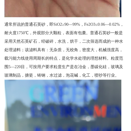
通常所说的普通石英砂，即SiO2≥90—99%，Fe2O3≤0.06—0.02%，
耐火度1750℃，外观部分大颗粒，表面有包囊。普通石英砂一般是
采用天然石英矿石，经破碎，水洗，烘干，二次筛选而成的一种水
处理滤料；该滤料具有：无杂质，无校角，密度大，机械强度高，
载污能力线使用周期长的特点，是化学水处理的理想材料。粒度范
围5—220目，可按用户要求粒度生产是在冶金，墨碳化硅，玻璃及
玻璃制品，搪瓷，铸钢，水过滤，泡花碱，化工，喷吵等行业。