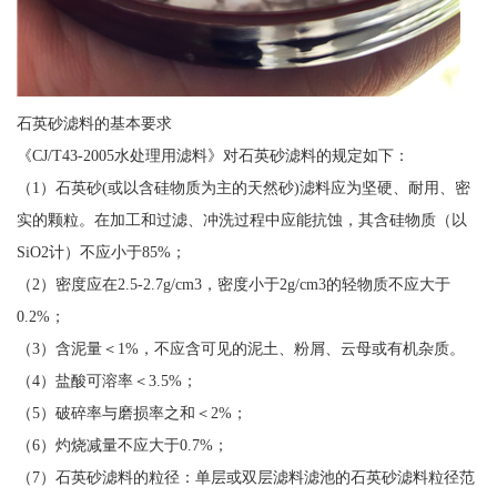
石英砂滤料的基本要求
《CJ/T43-2005水处理用滤料》对石英砂滤料的规定如下：
（1）石英砂(或以含硅物质为主的天然砂)滤料应为坚硬、耐用、密
实的颗粒。在加工和过滤、冲洗过程中应能抗蚀，其含硅物质（以
SiO2计）不应小于85%；
（2）密度应在2.5-2.7g/cm3，密度小于2g/cm3的轻物质不应大于
0.2%；
（3）含泥量＜1%，不应含可见的泥土、粉屑、云母或有机杂质。
（4）盐酸可溶率＜3.5%；
（5）破碎率与磨损率之和＜2%；
（6）灼烧减量不应大于0.7%；
（7）石英砂滤料的粒径：单层或双层滤料滤池的石英砂滤料粒径范