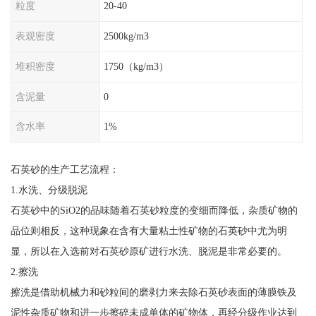
粒度
20-40
表观密度
2500kg/m3
堆积密度
1750（kg/m3）
含泥量
0
含水率
1%
石英砂的生产工艺流程：
1.水洗、分级脱泥
石英砂中的SiO2的品味随着石英砂粒度的变细而降低，杂质矿物的
品位则相反，这种现象在含有大量粘土性矿物的石英砂中尤为明
显，所以在入选前对石英砂原矿进行水洗、脱泥是非常必要的。
2.擦洗
擦洗是借助机械力和砂粒间的磨剥力来去除石英砂表面的薄膜铁及
泥性杂质矿物和进一步擦碎未成单体的矿物体，再经分级作业达到