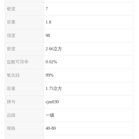
硬度
7
容重
1.8
强度
98
密度
2.66立方
盐酸可溶率
0.02%
氧化硅
99%
容量
1.75立方
牌号
cjm030
品级
一级
规格
40-80