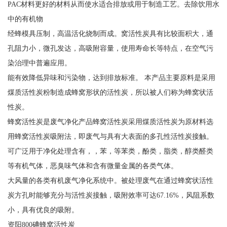
PAC材料更好的材料从而使水适合排放或用于制造工艺。去除饮用水
中的有机物
经蜂模具压制，高温活化烧制而成。窝活性炭具有比较面积大，通
孔阻力小，微孔发达，高吸附容量，使用寿命长等特点，在空气污
染治理中普遍应用。
能有效降低异味和污染物，达到排放标准。 本产品主要原料是采用
煤质活性炭粉制造成蜂窝形状的活性炭，所以被人们称为蜂窝状活
性炭。
蜂窝活性炭是废气净化产品蜂窝活性炭采用煤质活性炭为原材料选
用蜂窝活性炭吸附法，即废气与具有大表面的多孔性活性炭接触。
可广泛用于净化处理含有，，苯，等苯类，酚类，脂类，醇类醛类
等有机气体，恶臭味气体和含有微量金属的各类气体。
大风量的各类有机废气净化系统中。被处理废气在通过蜂窝状活性
炭方孔时能够充分与活性炭接触，吸附效率可达67.16%，风阻系数
小，具有优良的吸附。
资阳800碘蜂窝活性炭