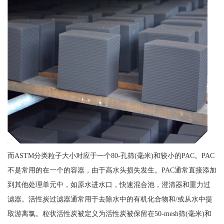
而ASTM分类粒子大小对应于一个80-孔筛(毫米)和较小的PAC。PAC
不是常用的在一个的容器，由于高水头损失发生。PAC通常直接添加
到其他处理单元中，如原水进水口，快速混合池，澄清器和重力过
滤器。活性炭过滤器通常用于去除水中的有机化合物和/或从水中提
取游离氯。粒状活性炭被定义为活性炭被保留在50-mesh筛(毫米)和