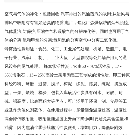
空气与气体的净化：包括回收;汽车排出的汽油蒸汽的吸附;从进风与
排风中吸附有有害如恶臭的物质;电厂，焦化厂炼煤锅炉的烟气脱硫;
气体蒸汽;防保护;压缩空气和碳酸气的分解净化等、同时也可用于气
体的分离;氢和甲烷的分离;氧和氮的分离空气中分离二氧化硫。
蜂窝活性炭用途：食品、化工、工业尾气处理、机场、造船厂、电
子行业、汽车厂、制、、工业大厦、大型剧院等公共场合用到的通
风设备的尾气处理。 蜂窝状活性炭，它由50～70%活性炭，17～
35%海泡石，13～25%高岭土采用陶瓷工艺制成的活性炭。即三种原
料经称料、球磨、过筛、搅拌、榨泥、练泥、陈腐、练泥、挤压成
型，干燥、煅烧、检验、包装入库该活性炭具有耐水、耐酸、耐
碱、强高度，比表面积大等优点，可广泛用于环保、制、食品等工
业及作为催化剂载体。在使用过程中，尽量避免温度过高，温度过
高会降低吸附量，吸附量随温度上升而下降;同时要避免高含尘量和
油雾，因为焦油尘雾会堵塞活性炭微孔，增加阻力，降低吸附效