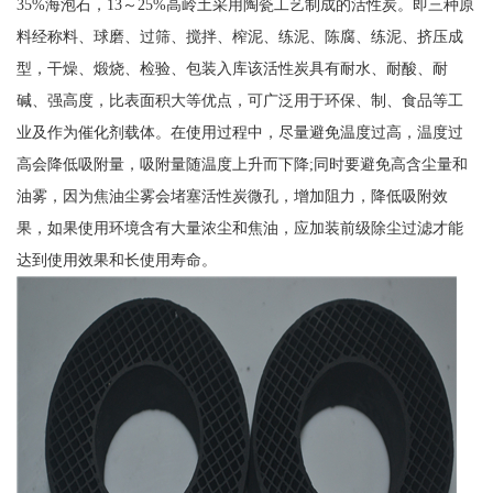
35%海泡石，13～25%高岭土采用陶瓷工艺制成的活性炭。即三种原
料经称料、球磨、过筛、搅拌、榨泥、练泥、陈腐、练泥、挤压成
型，干燥、煅烧、检验、包装入库该活性炭具有耐水、耐酸、耐
碱、强高度，比表面积大等优点，可广泛用于环保、制、食品等工
业及作为催化剂载体。在使用过程中，尽量避免温度过高，温度过
高会降低吸附量，吸附量随温度上升而下降;同时要避免高含尘量和
油雾，因为焦油尘雾会堵塞活性炭微孔，增加阻力，降低吸附效
果，如果使用环境含有大量浓尘和焦油，应加装前级除尘过滤才能
达到使用效果和长使用寿命。