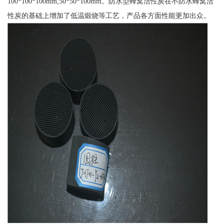
100*100*100mm,50*50*100mm。防水型蜂窝活性炭在不防水蜂窝活
性炭的基础上增加了低温煅烧等工艺，产品各方面性能更加出众。