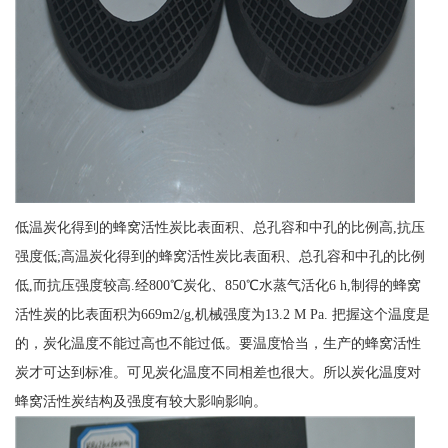
低温炭化得到的蜂窝活性炭比表面积、总孔容和中孔的比例高,抗压
强度低;高温炭化得到的蜂窝活性炭比表面积、总孔容和中孔的比例
低,而抗压强度较高.经800℃炭化、850℃水蒸气活化6 h,制得的蜂窝
活性炭的比表面积为669m2/g,机械强度为13.2 M Pa. 把握这个温度是
的，炭化温度不能过高也不能过低。要温度恰当，生产的蜂窝活性
炭才可达到标准。可见炭化温度不同相差也很大。所以炭化温度对
蜂窝活性炭结构及强度有较大影响影响。