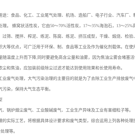
用途：食品、化工、工业尾气处理、机场、造船厂、电子行业、汽车厂、
理。 蜂窝状活性炭，它由50～70%活性炭，17～35%海泡石，13～
、过筛、搅拌、榨泥、练泥、陈腐、练泥、挤压成型，干燥、煅烧、检验
积大等优点，可广泛用于环保、制、食品等工业及作为催化剂载体。在使
量随温度上升而下降;同时要避免高含尘量和油雾，因为焦油尘雾会堵塞
浓尘和焦油，应加装前级除尘过滤才能达到使用效果和长使用寿命。
工业废气处理，大气污染治理的主要目的就是为了去除工业生产排放废气
气污染，保持大气生态平衡。
型
气、锅炉烟尘废气、工业酸碱废气、工业生产异味及工业有害细粒子等。
理的实际工艺，将根据具体设计要求和废气类型，综合运用上列各种处理
学处理等。