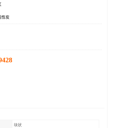
区
活性炭
9428
块状