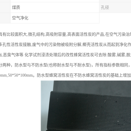
煤质
孔径
空气净化
具有比较面积大,微孔结构,高吸附容量,高表面活性炭的产品,在空气污染治
多孔性活性炭接触,废气中的污染物被吸附分解,椰壳活性炭从而起到净化作
乙酯,恶臭气体等.化学试剂浸渍处理后的改性蜂窝活性炭可去除:酸雾,碱雾,胺,
分两种，防水型与不防水型(也称耐水型与不耐水型)，所有指标参数相同
0*100mm,50*50*100mm。防水型蜂窝活性炭在不防水蜂窝活性炭的