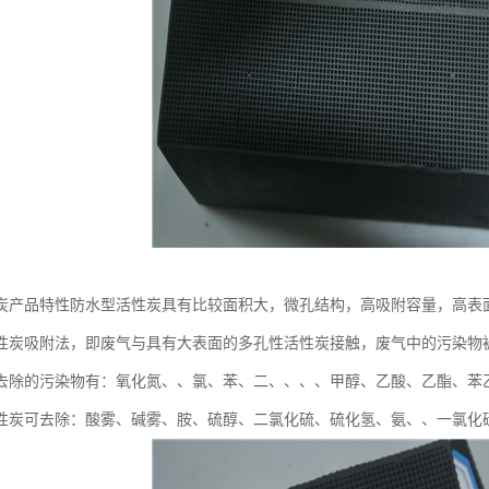
炭产品特性防水型活性炭具有比较面积大，微孔结构，高吸附容量，高表
性炭吸附法，即废气与具有大表面的多孔性活性炭接触，废气中的污染物
去除的污染物有：氧化氮、、氯、苯、二、、、、甲醇、乙酸、乙酯、苯
性炭可去除：酸雾、碱雾、胺、硫醇、二氯化硫、硫化氢、氨、、一氯化