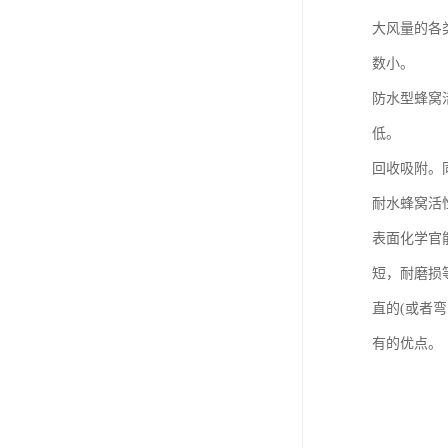
大风量的各
数小。
防水型蜂窝
低。
回收吸附。
耐水蜂窝活
表面化学官
短，耐磨损
直的(或者
有的优点。