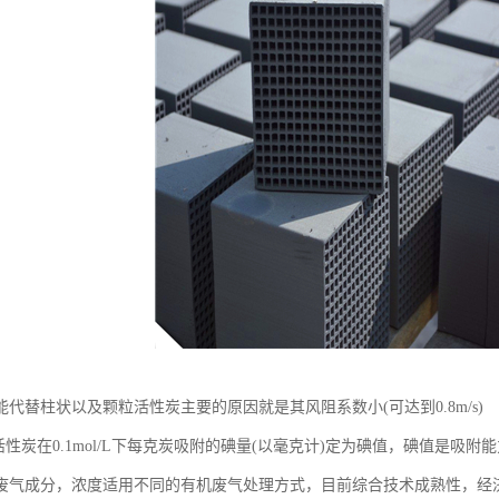
代替柱状以及颗粒活性炭主要的原因就是其风阻系数小(可达到0.8m/s)
活性炭在0.1mol/L下每克炭吸附的碘量(以毫克计)定为碘值，碘值是吸附
废气成分，浓度适用不同的有机废气处理方式，目前综合技术成熟性，经