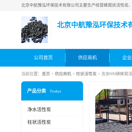
北京中航豫泓环保技术
公司首页
供应商机
企业
当前位置：
首页
>
供应商机
>
柱状活性炭
> 吉安600碘蜂窝
产品分类
Product
净水活性炭
柱状活性炭