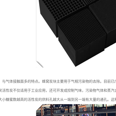
，与气体接触面多的特点。蜂窝炭块主要用于气相污染物的去除。目前已广
状活性炭不仅适用于工业应用，还可开发成控制气味，污染物气体和蒸汽含
大小糖蜜数越高的活性炭的供料孔越大从一端到另一端有大量的通孔。这