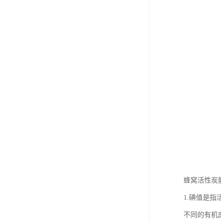
蜂窝活性炭能
1.碘值是指
不同的有机