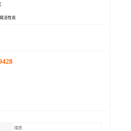
区
蜂窝活性炭
9428
煤质