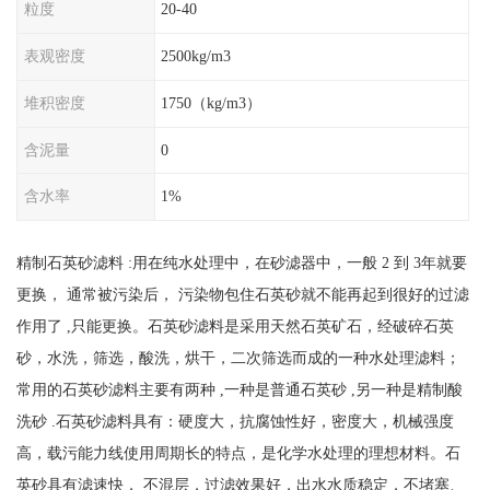
粒度
20-40
表观密度
2500kg/m3
堆积密度
1750（kg/m3）
含泥量
0
含水率
1%
精制石英砂滤料 :用在纯水处理中，在砂滤器中，一般 2 到 3年就要
更换， 通常被污染后， 污染物包住石英砂就不能再起到很好的过滤
作用了 ,只能更换。石英砂滤料是采用天然石英矿石，经破碎石英
砂，水洗，筛选，酸洗，烘干，二次筛选而成的一种水处理滤料；
常用的石英砂滤料主要有两种 ,一种是普通石英砂 ,另一种是精制酸
洗砂 .石英砂滤料具有：硬度大，抗腐蚀性好，密度大，机械强度
高，载污能力线使用周期长的特点，是化学水处理的理想材料。石
英砂具有滤速快， 不混层，过滤效果好，出水水质稳定，不堵塞、