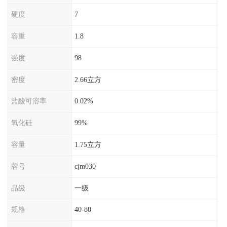
硬度
7
容重
1.8
强度
98
密度
2.66立方
盐酸可溶率
0.02%
氧化硅
99%
容量
1.75立方
牌号
cjm030
品级
一级
规格
40-80