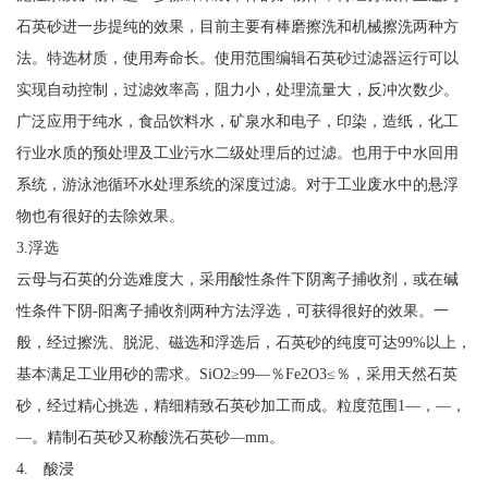
石英砂进一步提纯的效果，目前主要有棒磨擦洗和机械擦洗两种方
法。特选材质，使用寿命长。使用范围编辑石英砂过滤器运行可以
实现自动控制，过滤效率高，阻力小，处理流量大，反冲次数少。
广泛应用于纯水，食品饮料水，矿泉水和电子，印染，造纸，化工
行业水质的预处理及工业污水二级处理后的过滤。也用于中水回用
系统，游泳池循环水处理系统的深度过滤。对于工业废水中的悬浮
物也有很好的去除效果。
3.浮选
云母与石英的分选难度大，采用酸性条件下阴离子捕收剂，或在碱
性条件下阴-阳离子捕收剂两种方法浮选，可获得很好的效果。一
般，经过擦洗、脱泥、磁选和浮选后，石英砂的纯度可达99%以上，
基本满足工业用砂的需求。SiO2≥99—％Fe2O3≤％，采用天然石英
砂，经过精心挑选，精细精致石英砂加工而成。粒度范围1—，—，
—。精制石英砂又称酸洗石英砂—mm。
4. 酸浸