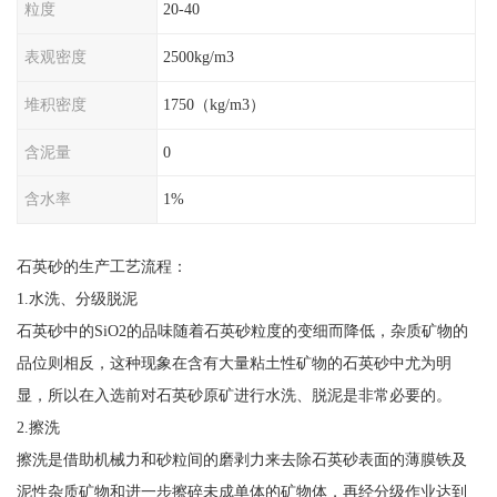
粒度
20-40
表观密度
2500kg/m3
堆积密度
1750（kg/m3）
含泥量
0
含水率
1%
石英砂的生产工艺流程：
1.水洗、分级脱泥
石英砂中的SiO2的品味随着石英砂粒度的变细而降低，杂质矿物的
品位则相反，这种现象在含有大量粘土性矿物的石英砂中尤为明
显，所以在入选前对石英砂原矿进行水洗、脱泥是非常必要的。
2.擦洗
擦洗是借助机械力和砂粒间的磨剥力来去除石英砂表面的薄膜铁及
泥性杂质矿物和进一步擦碎未成单体的矿物体，再经分级作业达到