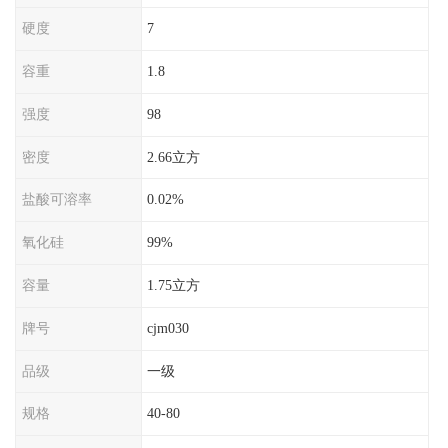
硬度
7
容重
1.8
强度
98
密度
2.66立方
盐酸可溶率
0.02%
氧化硅
99%
容量
1.75立方
牌号
cjm030
品级
一级
规格
40-80