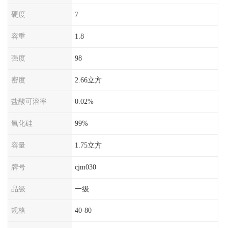
硬度
7
容重
1.8
强度
98
密度
2.66立方
盐酸可溶率
0.02%
氧化硅
99%
容量
1.75立方
牌号
cjm030
品级
一级
规格
40-80