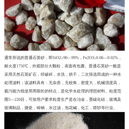
通常所说的普通石英砂，即SiO2≥90—99%，Fe2O3≤0.06—0.02%，
耐火度1750℃，外观部分大颗粒，表面有包囊。普通石英砂一般是
采用天然石英矿石，经破碎，水洗，烘干，二次筛选而成的一种水
处理滤料；该滤料具有：无杂质，无校角，密度大，机械强度高，
载污能力线使用周期长的特点，是化学水处理的理想材料。粒度范
围5—220目，可按用户要求粒度生产是在冶金，墨碳化硅，玻璃及
玻璃制品，搪瓷，铸钢，水过滤，泡花碱，化工，喷吵等行业。