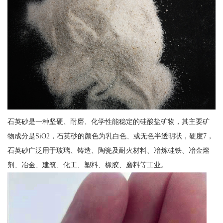
石英砂是一种坚硬、耐磨、化学性能稳定的硅酸盐矿物，其主要矿
物成分是SiO2，石英砂的颜色为乳白色、或无色半透明状，硬度7，
石英砂广泛用于玻璃、铸造、陶瓷及耐火材料、冶炼硅铁、冶金熔
剂、冶金、建筑、化工、塑料、橡胶、磨料等工业。