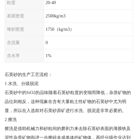
粒度
20-40
表观密度
2500kg/m3
堆积密度
1750（kg/m3）
含泥量
0
含水率
1%
石英砂的生产工艺流程：
1.水洗、分级脱泥
石英砂中的SiO2的品味随着石英砂粒度的变细而降低，杂质矿物的
品位则相反，这种现象在含有大量粘土性矿物的石英砂中尤为明
显，所以在入选前对石英砂原矿进行水洗、脱泥是非常必要的。
2.擦洗
擦洗是借助机械力和砂粒间的磨剥力来去除石英砂表面的薄膜铁及
泥性杂质矿物和进一步擦碎未成单体的矿物体，再经分级作业达到