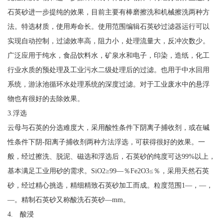
石英砂进一步提纯的效果，目前主要有棒磨擦洗和机械擦洗两种方
法。特选材质，使用寿命长。使用范围编辑石英砂过滤器运行可以
实现自动控制，过滤效率高，阻力小，处理流量大，反冲次数少。
广泛应用于纯水，食品饮料水，矿泉水和电子，印染，造纸，化工
行业水质的预处理及工业污水二级处理后的过滤。也用于中水回用
系统，游泳池循环水处理系统的深度过滤。对于工业废水中的悬浮
物也有很好的去除效果。
3.浮选
云母与石英的分选难度大，采用酸性条件下阴离子捕收剂，或在碱
性条件下阴-阳离子捕收剂两种方法浮选，可获得很好的效果。一
般，经过擦洗、脱泥、磁选和浮选后，石英砂的纯度可达99%以上，
基本满足工业用砂的需求。SiO2≥99—％Fe2O3≤％，采用天然石英
砂，经过精心挑选，精细精致石英砂加工而成。粒度范围1—，—，
—。精制石英砂又称酸洗石英砂—mm。
4. 酸浸