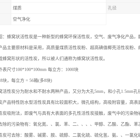
煤质
孔径
空气净化
绍：蜂窝状活性炭是一种新型的蜂窝环保活性炭，空气、废气净化产品，
产品主要原材料是采用，高质量煤质活性炭粉、超高碘值椰壳活性炭粉、
成蜂窝形状的活性炭，所以被人们通称为蜂窝状活性炭。
尺寸100*100*100mm 每立方：1000块
块，每立方 = 56箱(多8块)
活性炭分为耐水和不耐水两种产品，又分为大孔5mm，和小孔1.5mm孔径，
炭产品特性防水型活性炭具有比较面积大，微孔结构，高吸附容量，高表
性炭吸附法，即废气与具有大表面的多孔性活性炭接触，废气中的污染物
去除的污染物有：氧化氮、、氯、苯、二、、、、甲醇、乙酸、乙酯、苯
性炭可去除：酸雾、碱雾、胺、硫醇、二氯化硫、硫化氢、氨、、一氯化