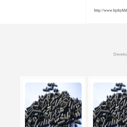
http://www.bjzhyhh
Develop