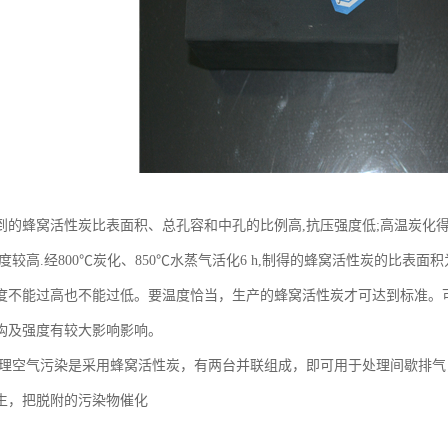
到的蜂窝活性炭比表面积、总孔容和中孔的比例高,抗压强度低;高温炭化
较高.经800℃炭化、850℃水蒸气活化6 h,制得的蜂窝活性炭的比表面积为669
度不能过高也不能过低。要温度恰当，生产的蜂窝活性炭才可达到标准。
构及强度有较大影响影响。
治理空气污染是采用蜂窝活性炭，有两台并联组成，即可用于处理间歇排
生，把脱附的污染物催化