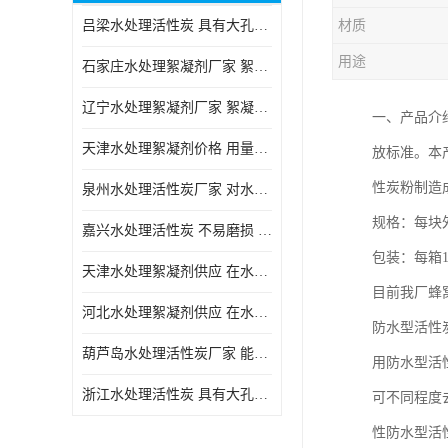
吕梁水处理活性炭 具有大孔结构 适用于多种水处理工艺和需求
材质
块状活性炭
用途
石家庄水处理絮凝剂厂家 絮凝速度快 便于后续的沉淀和过滤处理
辽宁水处理絮凝剂厂家 絮凝效果好 使水质得到明显的改善
一、产品介
天津水处理絮凝剂价格 用量相对较少 便于后续的沉淀和过滤处理
放标准。本
性炭粉制造
泉州水处理活性炭厂家 对水中的微小颗粒有较好的去除效果
规格：每块外表
嘉兴水处理活性炭 不易磨损 碎裂和粉化 能够吸附大分子有机物
包装：每箱18
天津水处理絮凝剂供应 在水中的稳定性较好 絮凝速度快
目前我厂蜂窝
河北水处理絮凝剂供应 在水中的稳定性较好 用量相对较少
防水型活性
葫芦岛水处理活性炭厂家 能够吸附大分子有机物 可再生能力较强
用防水型活
浙江水处理活性炭 具有大孔结构 具有较高的吸附能力
可不同程度
性防水型活