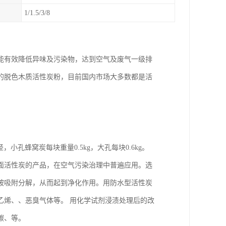
1/1.5/3/8
能有效降低异味及污染物，达到空气及废气一级排
的脱色木质活性炭粉，目前国内市场大多数都是活
小孔蜂窝炭每块重量0.5kg，大孔每块0.6kg。
面活性炭的产品，在空气污染治理中普遍应用。选
被吸附分解，从而起到净化作用。用防水型活性炭
乙烯、、恶臭气体等。 用化学试剂浸渍处理后的改
碳、等。