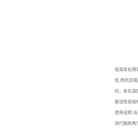
低温炭化得
低,而抗压强度
的，炭化温
窝活性炭结
使用说明 
进行脱附再