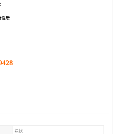
区
活性炭
9428
块状