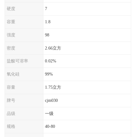
硬度
7
容重
1.8
强度
98
密度
2.66立方
盐酸可溶率
0.02%
氧化硅
99%
容量
1.75立方
牌号
cjm030
品级
一级
规格
40-80