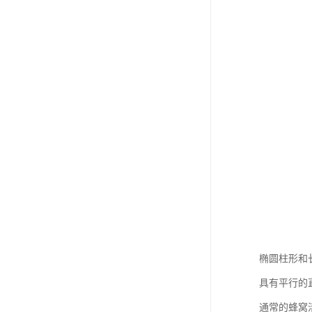
椭圆柱形和
具有平行的
通常的蜂窝