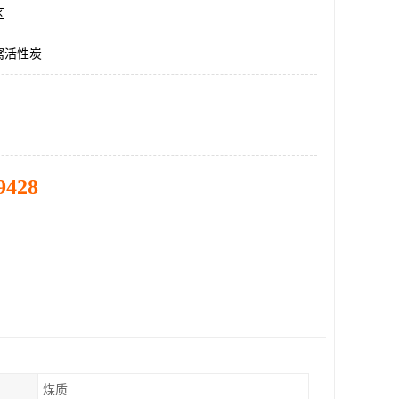
区
窝活性炭
9428
煤质