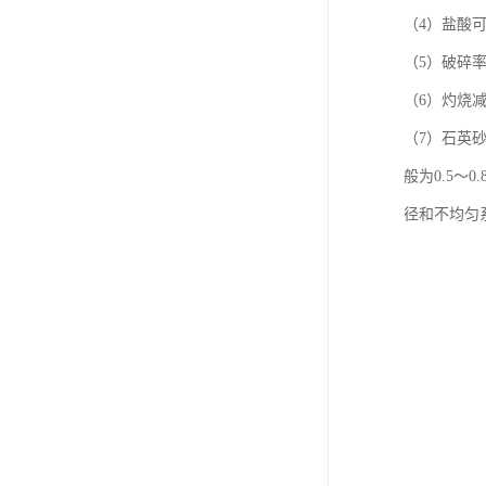
（4）盐酸可
（5）破碎
（6）灼烧减
（7）石英
般为0.5
径和不均匀