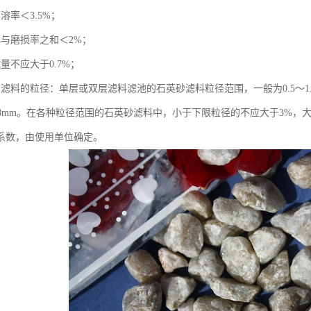
溶率＜3.5%；
率与磨损率之和＜2%；
量不应大于0.7%；
砂滤料的粒径：单层或双层滤料滤池的石英砂滤料粒径范围，一般为0.5～1
～0.8mm。在各种粒径范围的石英砂滤料中，小于下限粒径的不应大于3%
系数，由使用单位确定。