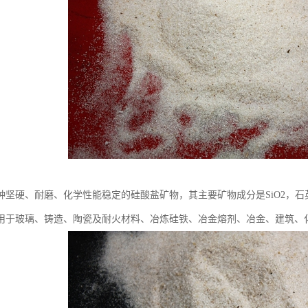
种坚硬、耐磨、化学性能稳定的硅酸盐矿物，其主要矿物成分是SiO2，
用于玻璃、铸造、陶瓷及耐火材料、冶炼硅铁、冶金熔剂、冶金、建筑、