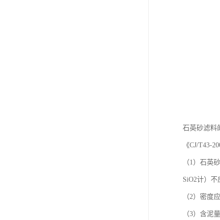
石英砂滤料
《CJ/T4
（1）石英
SiO2计）
（2）密度应在
（3）含泥