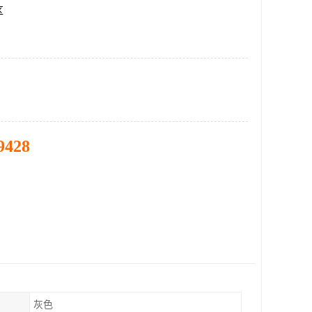
区
9428
灰色