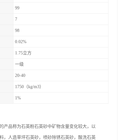
99
7
98
0.02%
1.75立方
一级
20-40
1750（kg/m3）
1%
esh的产品称为石英粉石英砂中矿物含量变化较大，以
滤料，人造草坪石英砂，喷砂除锈石英砂，酸洗石英