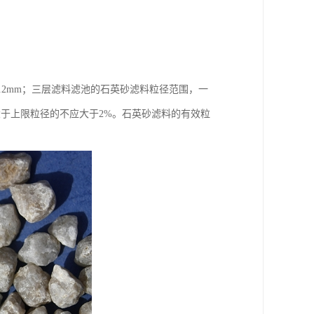
.2mm；三层滤料滤池的石英砂滤料粒径范围，一
，大于上限粒径的不应大于2%。石英砂滤料的有效粒