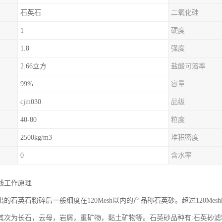
石英石
二氧化硅
1
硬度
1.8
强度
2.66立方
盐酸可溶率
99%
容量
cjm030
品级
40-80
粒度
2500kg/m3
堆积密度
0
含水率
线工作原理
的石英石粉碎后一般细度在120Mesh以内的产品称石英砂。超过120M
其次为长石，云母，岩屑，重矿物，黏土矿物等。石英砂品种有:石英砂