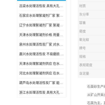
吕梁水处理活性炭 具有大孔结构 适用于多种水处理工艺和需求
材质
块状活性炭
灰分率
石家庄水处理絮凝剂厂家 絮凝速度快 便于后续的沉淀和过滤处理
容重
辽宁水处理絮凝剂厂家 絮凝效果好 使水质得到明显的改善
密度
天津水处理絮凝剂价格 用量相对较少 便于后续的沉淀和过滤处理
氧化硅
泉州水处理活性炭厂家 对水中的微小颗粒有较好的去除效果
牌号
嘉兴水处理活性炭 不易磨损 碎裂和粉化 能够吸附大分子有机物
规格
天津水处理絮凝剂供应 在水中的稳定性较好 絮凝速度快
表观密度
河北水处理絮凝剂供应 在水中的稳定性较好 用量相对较少
含泥量
葫芦岛水处理活性炭厂家 能够吸附大分子有机物 可再生能力较强
石英砂生产
浙江水处理活性炭 具有大孔结构 具有较高的吸附能力
从矿山开采出
石英为主，