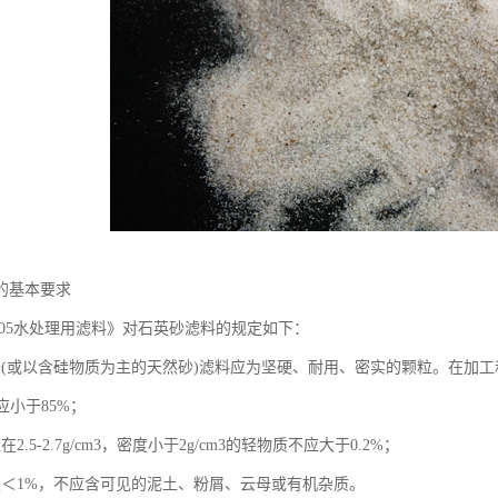
的基本要求
3-2005水处理用滤料》对石英砂滤料的规定如下：
砂(或以含硅物质为主的天然砂)滤料应为坚硬、耐用、密实的颗粒。在加
不应小于85%；
2.5-2.7g/cm3，密度小于2g/cm3的轻物质不应大于0.2%；
量＜1%，不应含可见的泥土、粉屑、云母或有机杂质。