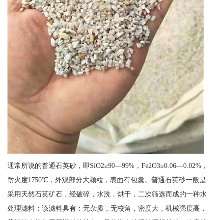
通常所说的普通石英砂，即SiO2≥90—99%，Fe2O3≤0.06—0.02%，
耐火度1750℃，外观部分大颗粒，表面有包囊。普通石英砂一般是
采用天然石英矿石，经破碎，水洗，烘干，二次筛选而成的一种水
处理滤料；该滤料具有：无杂质，无校角，密度大，机械强度高，