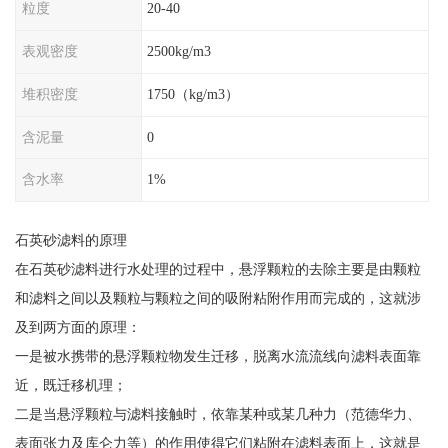
粒度
20-40
表观密度
2500kg/m3
堆积密度
1750（kg/m3）
含泥量
0
含水率
1%
石英砂滤料的原理
在石英砂滤料进行水处理的过程中，悬浮颗粒的去除主要是由颗粒
和滤料之间以及颗粒与颗粒之间的吸附粘附作用而完成的，这就涉
及到两方面的原理：
一是被水携带的悬浮颗粒物发生迁移，脱离水流流线向滤料表面靠
近，既迁移机理；
二是当悬浮颗粒与滤料接触时，依靠某种或某几种力（范德华力、
表面张力及库仑力等）的作用使得它们粘附在滤料表面上，这就是