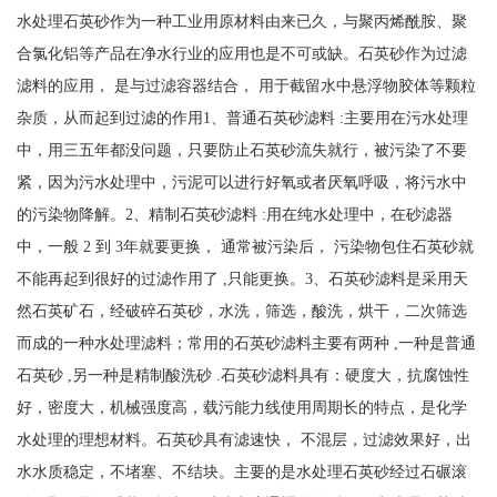
水处理石英砂作为一种工业用原材料由来已久，与聚丙烯酰胺、聚
合氯化铝等产品在净水行业的应用也是不可或缺。石英砂作为过滤
滤料的应用， 是与过滤容器结合， 用于截留水中悬浮物胶体等颗粒
杂质，从而起到过滤的作用1、普通石英砂滤料 :主要用在污水处理
中，用三五年都没问题，只要防止石英砂流失就行，被污染了不要
紧，因为污水处理中，污泥可以进行好氧或者厌氧呼吸，将污水中
的污染物降解。2、精制石英砂滤料 :用在纯水处理中，在砂滤器
中，一般 2 到 3年就要更换， 通常被污染后， 污染物包住石英砂就
不能再起到很好的过滤作用了 ,只能更换。3、石英砂滤料是采用天
然石英矿石，经破碎石英砂，水洗，筛选，酸洗，烘干，二次筛选
而成的一种水处理滤料；常用的石英砂滤料主要有两种 ,一种是普通
石英砂 ,另一种是精制酸洗砂 .石英砂滤料具有：硬度大，抗腐蚀性
好，密度大，机械强度高，载污能力线使用周期长的特点，是化学
水处理的理想材料。石英砂具有滤速快， 不混层，过滤效果好，出
水水质稳定，不堵塞、不结块。主要的是水处理石英砂经过石碾滚