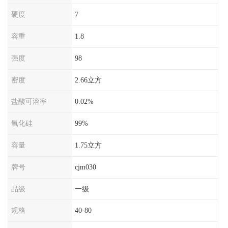
硬度
7
容重
1.8
强度
98
密度
2.66立方
盐酸可溶率
0.02%
氧化硅
99%
容量
1.75立方
牌号
cjm030
品级
一级
规格
40-80