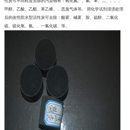
性炭可不同程度去除的污染物有：氧化氮、、氯、苯、二、、、、
甲醇、乙酸、乙酯、苯乙烯、、恶臭气体等。 用化学试剂浸渍处理
后的改性防水型活性炭可去除：酸雾、碱雾、胺、硫醇、二氯化
硫、硫化氢、氨、、一氯化碳、等。