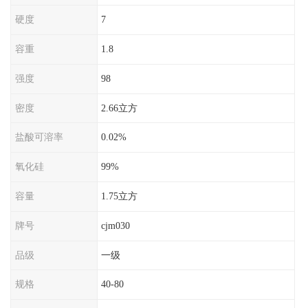
硬度
7
容重
1.8
强度
98
密度
2.66立方
盐酸可溶率
0.02%
氧化硅
99%
容量
1.75立方
牌号
cjm030
品级
一级
规格
40-80