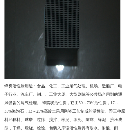
蜂窝活性炭用途：食品、化工、工业尾气处理、机场、造船厂、电
子行业、汽车厂、制、、工业大厦、大型剧院等公共场合用到的通
风设备的尾气处理。 蜂窝状活性炭，它由50～70%活性炭，17～
35%海泡石，13～25%高岭土采用陶瓷工艺制成的活性炭。即三种原
料经称料、球磨、过筛、搅拌、榨泥、练泥、陈腐、练泥、挤压成
型，干燥、煅烧、检验、包装入库该活性炭具有耐水、耐酸、耐