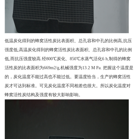
低温炭化得到的蜂窝活性炭比表面积、总孔容和中孔的比例高,抗压
强度低;高温炭化得到的蜂窝活性炭比表面积、总孔容和中孔的比例
低,而抗压强度较高.经800℃炭化、850℃水蒸气活化6 h,制得的蜂窝
活性炭的比表面积为669m2/g,机械强度为13.2 M Pa. 把握这个温度是
的，炭化温度不能过高也不能过低。要温度恰当，生产的蜂窝活性
炭才可达到标准。可见炭化温度不同相差也很大。所以炭化温度对
蜂窝活性炭结构及强度有较大影响影响。