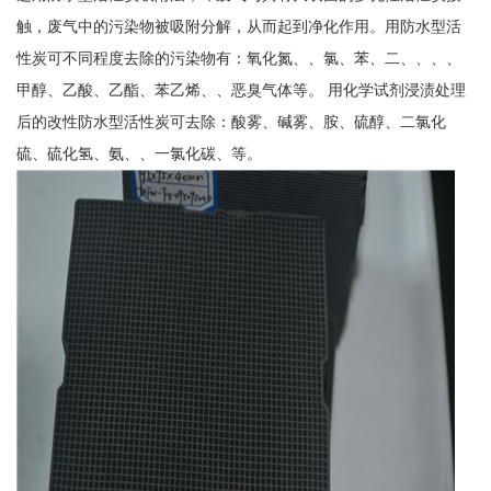
触，废气中的污染物被吸附分解，从而起到净化作用。用防水型活
性炭可不同程度去除的污染物有：氧化氮、、氯、苯、二、、、、
甲醇、乙酸、乙酯、苯乙烯、、恶臭气体等。 用化学试剂浸渍处理
后的改性防水型活性炭可去除：酸雾、碱雾、胺、硫醇、二氯化
硫、硫化氢、氨、、一氯化碳、等。