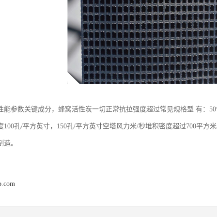
能参数关键成分，蜂窝活性炭一切正常抗拉强度超过常见规格型 有：50*50*10
100孔/平方英寸，150孔/平方英寸空塔风力米/秒堆积密度超过700平
制造。
b.com