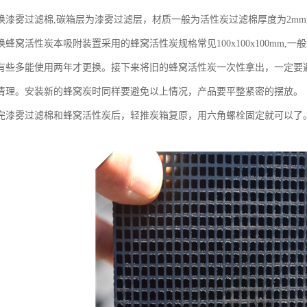
换漆雾过滤棉,碳箱层为漆雾过滤层，材质一般为活性炭过滤棉厚度为2mm
蜂窝活性炭本吸附装置采用的蜂窝活性炭规格常见100x100x100mm,
有些多能使用两年才更换。接下来将旧的蜂窝活性炭一次性拿出，一定要
清理。安装新的蜂窝炭时同样要避免以上情况，产品要平整紧密的摆放。
完漆雾过滤棉和蜂窝活性炭后，轻推炭箱复原，用六角螺栓固定就可以了