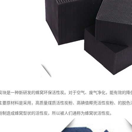
炭块是一种新研发的蜂窝环保活性炭。对于空气、废气净化，能有效的降
主要原材料是采用，高质量煤质活性炭粉、高碘值椰壳活性炭粉、的脱色
粉制造成蜂窝型状的活性炭，所以被人们通称为蜂窝状活性炭。