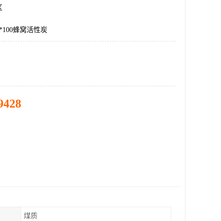
区
0*100蜂窝活性炭
9428
煤质