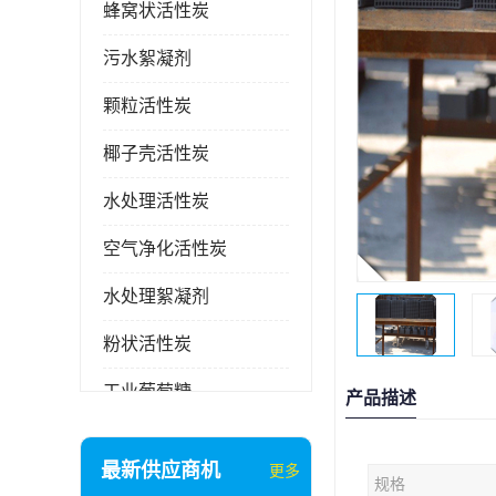
蜂窝状活性炭
污水絮凝剂
颗粒活性炭
椰子壳活性炭
水处理活性炭
空气净化活性炭
水处理絮凝剂
粉状活性炭
工业葡萄糖
产品描述
废气处理活性炭
最新供应商机
更多
规格
石英砂