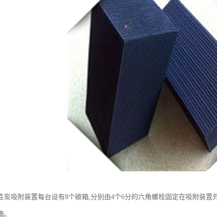
性炭吸附装置每台设有8个碳箱,分别由4个6分的六角螺栓固定在吸附装
箱。