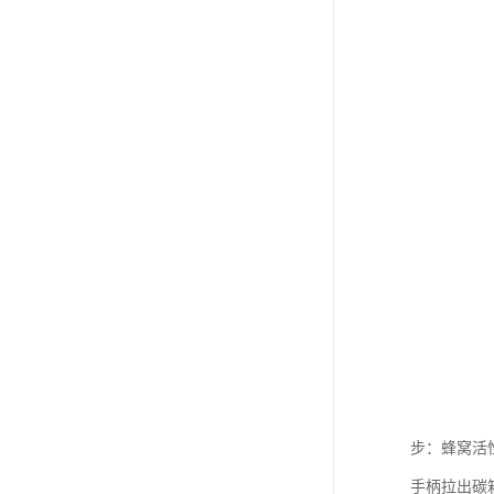
步：蜂窝活
手柄拉出碳