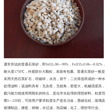
通常所说的普通石英砂，即SiO2≥90—99%，Fe2O3≤0.06—0.02%，
耐火度1750℃，外观部分大颗粒，表面有包囊。普通石英砂一般是
采用天然石英矿石，经破碎，水洗，烘干，二次筛选而成的一种水
处理滤料；该滤料具有：无杂质，无校角，密度大，机械强度高，
载污能力线使用周期长的特点，是化学水处理的理想材料。粒度范
围5—220目，可按用户要求粒度生产是在冶金，墨碳化硅，玻璃及
玻璃制品，搪瓷，铸钢，水过滤，泡花碱，化工，喷吵等行业。