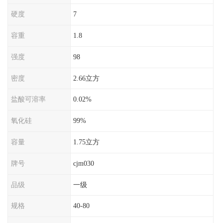
硬度
7
容重
1.8
强度
98
密度
2.66立方
盐酸可溶率
0.02%
氧化硅
99%
容量
1.75立方
牌号
cjm030
品级
一级
规格
40-80