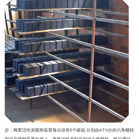
步：蜂窝活性炭吸附装置每台设有8个碳箱,分别由4个6分的六角螺栓
固定在吸附装置外壳上，更换活性炭时先卸掉六角螺栓，然后通过