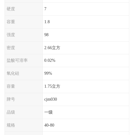
硬度
7
容重
1.8
强度
98
密度
2.66立方
盐酸可溶率
0.02%
氧化硅
99%
容量
1.75立方
牌号
cjm030
品级
一级
规格
40-80