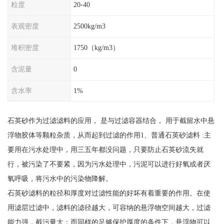
粒度
20-40
表观密度
2500kg/m3
堆积密度
1750（kg/m3）
含泥量
0
含水率
1%
石英砂作为过滤滤料的应用， 是与过滤容器结合， 用于截留水中悬
浮物胶体等颗粒杂质，从而起到过滤的作用1、普通石英砂滤料 :主
要用在污水处理中，用三五年都没问题，只要防止石英砂流失就
行，被污染了不要紧，因为污水处理中，污泥可以进行好氧或者厌
氧呼吸，将污水中的污染物降解。
石英砂滤料的粒径和厚度对过滤性能的好坏有着重要的作用。在使
用滤层过滤中，滤料的滤径越大，可容纳的悬浮物空间越大，过滤
能力强，截污量大；而同样的足够保护厚度的条件下，悬浮物可以