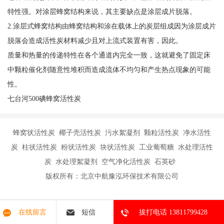
特性强。对涂层蜂窝结构来说，其主要缺点是涂层成片脱落。
2.涂层式蜂窝结构由蜂窝结构和涂在载体上的炭层组成因为涂层成片
脱落会造成活性炭材料减少且对上流式装置有害，因此。
质量和热量的传递特性在各个通道内完全一致，这就避免了固定床
中颗粒催化剂随意性堆积而造成流体不均匀和产生热点现象的可能
性。
七台河500碘蜂窝活性炭
蜂窝状活性炭 椰子壳活性炭 污水絮凝剂 颗粒活性炭 净水活性
炭 柱状活性炭 粉状活性炭 块状活性炭 工业葡萄糖 水处理活性
炭 水处理絮凝剂 空气净化活性炭 石英砂
版权所有：北京中航豫泓环保技术有限公司
在线留言
短信
拔打电话 13811799428