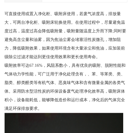
可直接使用或置入净化柜、吸附床使用，若废气浓度高，排放量
大，可两台净化柜、吸附床轮换使用。在使用过程中，尽量避免温
度过高，温度过高会降低吸附量，吸附量随温度上升而下降;同时要
避免高含尘量和油雾，因为焦油尘雾会堵塞活性炭微孔，增加阻
力，降低吸附效果，如果使用环境含有大量浓尘和焦油，应加装前
级除尘过滤才能达到更佳使用效果和更长使用寿命。
吸附效率可达67.16%，风阻系数小，具有优良的吸附、脱附性能和
气体动力学性能，可广泛用于净化处理含有，、苯、等苯类、类、
脂类、醇类醛类等有机气体、恶臭味气体和含有微量金属的各类气
体。采用防水型活性炭的环保设备废气处理净化效率高，吸附床体
积小，设备能耗低，能够降低造价和运行成本，净化后的气体完全
满足环保排放要求。