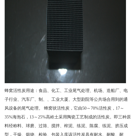
蜂窝活性炭用途：食品、化工、工业尾气处理、机场、造船厂、电
子行业、汽车厂、制、、工业大厦、大型剧院等公共场合用到的通
风设备的尾气处理。 蜂窝状活性炭，它由50～70%活性炭，17～
35%海泡石，13～25%高岭土采用陶瓷工艺制成的活性炭。即三种原
料经称料、球磨、过筛、搅拌、榨泥、练泥、陈腐、练泥、挤压成
型，干燥、煅烧、检验、包装入库该活性炭具有耐水、耐酸、耐