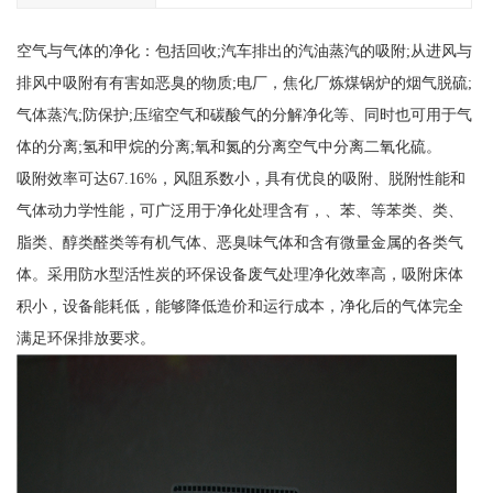
空气与气体的净化：包括回收;汽车排出的汽油蒸汽的吸附;从进风与
排风中吸附有有害如恶臭的物质;电厂，焦化厂炼煤锅炉的烟气脱硫;
气体蒸汽;防保护;压缩空气和碳酸气的分解净化等、同时也可用于气
体的分离;氢和甲烷的分离;氧和氮的分离空气中分离二氧化硫。
吸附效率可达67.16%，风阻系数小，具有优良的吸附、脱附性能和
气体动力学性能，可广泛用于净化处理含有，、苯、等苯类、类、
脂类、醇类醛类等有机气体、恶臭味气体和含有微量金属的各类气
体。采用防水型活性炭的环保设备废气处理净化效率高，吸附床体
积小，设备能耗低，能够降低造价和运行成本，净化后的气体完全
满足环保排放要求。