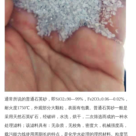
通常所说的普通石英砂，即SiO2≥90—99%，Fe2O3≤0.06—0.02%，
耐火度1750℃，外观部分大颗粒，表面有包囊。普通石英砂一般是
采用天然石英矿石，经破碎，水洗，烘干，二次筛选而成的一种水
处理滤料；该滤料具有：无杂质，无校角，密度大，机械强度高，
载污能力线使用周期长的特点，是化学水处理的理想材料。粒度范