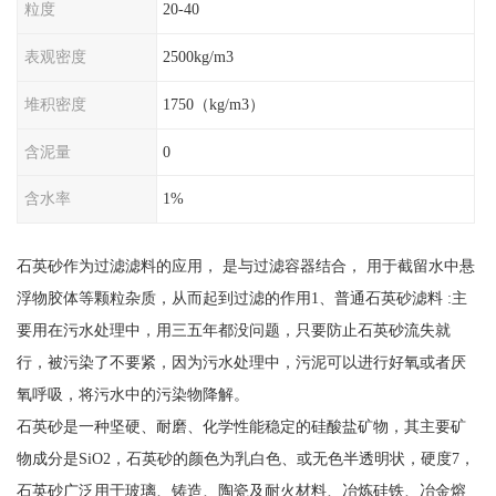
粒度
20-40
表观密度
2500kg/m3
堆积密度
1750（kg/m3）
含泥量
0
含水率
1%
石英砂作为过滤滤料的应用， 是与过滤容器结合， 用于截留水中悬
浮物胶体等颗粒杂质，从而起到过滤的作用1、普通石英砂滤料 :主
要用在污水处理中，用三五年都没问题，只要防止石英砂流失就
行，被污染了不要紧，因为污水处理中，污泥可以进行好氧或者厌
氧呼吸，将污水中的污染物降解。
石英砂是一种坚硬、耐磨、化学性能稳定的硅酸盐矿物，其主要矿
物成分是SiO2，石英砂的颜色为乳白色、或无色半透明状，硬度7，
石英砂广泛用于玻璃、铸造、陶瓷及耐火材料、冶炼硅铁、冶金熔