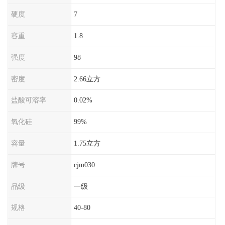
硬度
7
容重
1.8
强度
98
密度
2.66立方
盐酸可溶率
0.02%
氧化硅
99%
容量
1.75立方
牌号
cjm030
品级
一级
规格
40-80