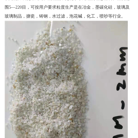
围5—220目，可按用户要求粒度生产是在冶金，墨碳化硅，玻璃及
玻璃制品，搪瓷，铸钢，水过滤，泡花碱，化工，喷吵等行业。