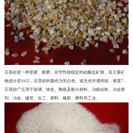
石英砂是一种坚硬、耐磨、化学性能稳定的硅酸盐矿物，其主要矿
物成分是SiO2，石英砂的颜色为乳白色、或无色半透明状，硬度7，
石英砂广泛用于玻璃、铸造、陶瓷及耐火材料、冶炼硅铁、冶金熔
剂、冶金、建筑、化工、塑料、橡胶、磨料等工业。