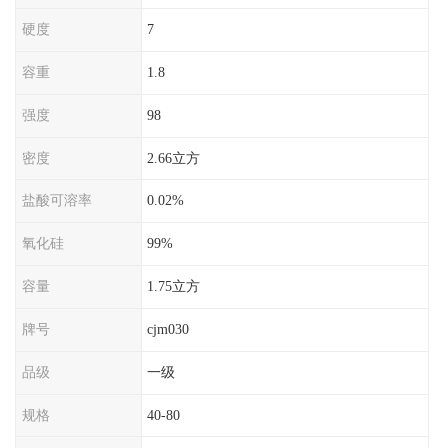
硬度
7
容重
1.8
强度
98
密度
2.66立方
盐酸可溶率
0.02%
氧化硅
99%
容量
1.75立方
牌号
cjm030
品级
一级
规格
40-80