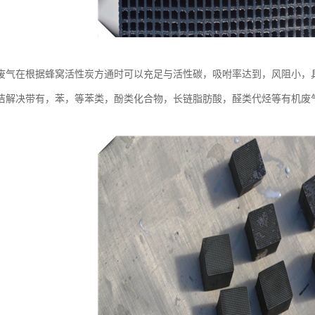
废气在根据蜂窝活性炭方通时可以充足与活性碳，吸咐率达到，风阻小，
洁解决带有，苯，等苯类，酚类化合物，长链脂肪酸，醛类代烃等有机废