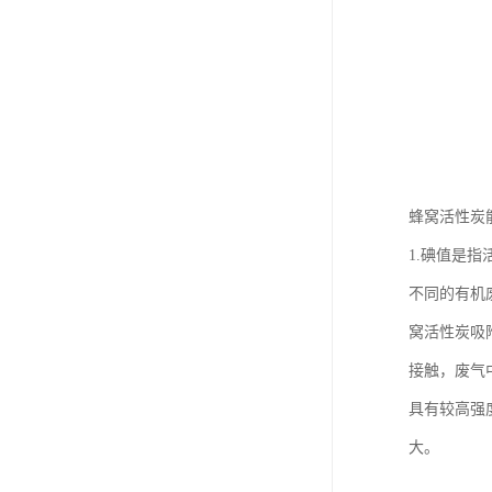
蜂窝活性炭能
1.碘值是指
不同的有机
窝活性炭吸
接触，废气
具有较高强
大。