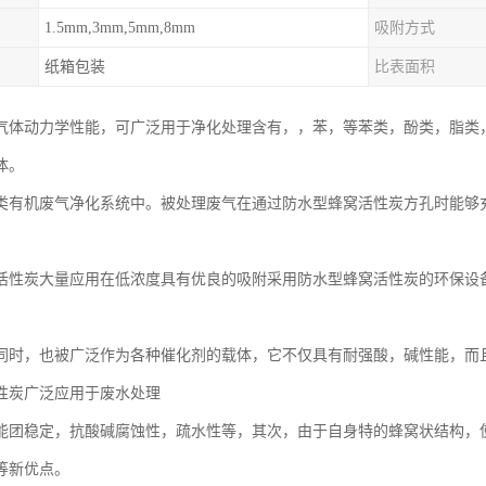
1.5mm,3mm,5mm,8mm
吸附方式
纸箱包装
比表面积
气体动力学性能，可广泛用于净化处理含有，，苯，等苯类，酚类，脂类
体。
类有机废气净化系统中。被处理废气在通过防水型蜂窝活性炭方孔时能够充分
活性炭大量应用在低浓度具有优良的吸附采用防水型蜂窝活性炭的环保设
同时，也被广泛作为各种催化剂的载体，它不仅具有耐强酸，碱性能，而
性炭广泛应用于废水处理
能团稳定，抗酸碱腐蚀性，疏水性等，其次，由于自身特的蜂窝状结构，
等新优点。