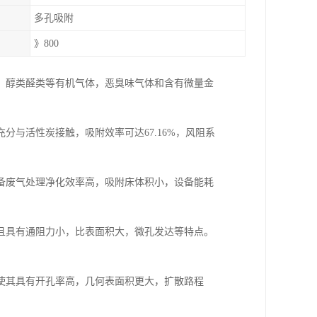
多孔吸附
》800
，醇类醛类等有机气体，恶臭味气体和含有微量金
与活性炭接触，吸附效率可达67.16%，风阻系
备废气处理净化效率高，吸附床体积小，设备能耗
且具有通阻力小，比表面积大，微孔发达等特点。
使其具有开孔率高，几何表面积更大，扩散路程