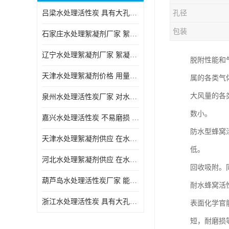
吕梁水处理活性炭 具有大孔结构 适用于多种水处理工艺和需求
孔径
块状活性炭
包装
石家庄水处理絮凝剂厂家 絮凝速度快 便于后续的沉淀和过滤处理
辽宁水处理絮凝剂厂家 絮凝效果好 使水质得到明显的改善
脱附性能和
天津水处理絮凝剂价格 用量相对较少 便于后续的沉淀和过滤处理
属的各类气
大风量的各
泉州水处理活性炭厂家 对水中的微小颗粒有较好的去除效果
数小。
嘉兴水处理活性炭 不易磨损 碎裂和粉化 能够吸附大分子有机物
防水型蜂窝
天津水处理絮凝剂供应 在水中的稳定性较好 絮凝速度快
低。
河北水处理絮凝剂供应 在水中的稳定性较好 用量相对较少
回收吸附。
葫芦岛水处理活性炭厂家 能够吸附大分子有机物 可再生能力较强
耐水蜂窝活
浙江水处理活性炭 具有大孔结构 具有较高的吸附能力
表面化学官
短，耐磨损