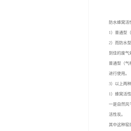
防水蜂窝活
1）普通型
2）而防水
到佳的废气
普通型（气
进行使用。
3）以上两
1）蜂窝活
一是自然风
活性炭。
其中这种窑