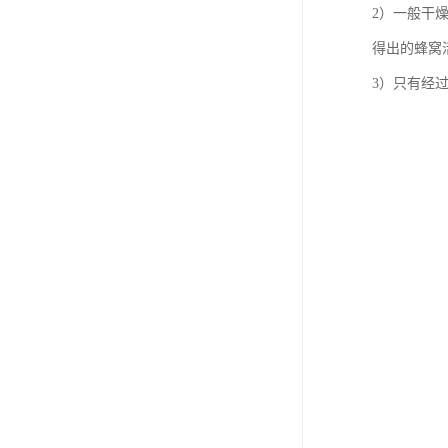
2）一般干
得出的蜂窝
3）只有经