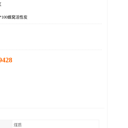
区
0*100蜂窝活性炭
9428
煤质