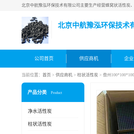
北京中航豫泓环保技术
公司首页
供应商机
企业
当前位置：
首页
>
供应商机
>
柱状活性炭
> 儋州100*100
产品分类
Product
净水活性炭
柱状活性炭