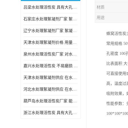
吕梁水处理活性炭 具有大孔结构 适用于多种水处理工艺和需求
材质
块状活性炭
用途
石家庄水处理絮凝剂厂家 絮凝速度快 便于后续的沉淀和过滤处理
辽宁水处理絮凝剂厂家 絮凝效果好 使水质得到明显的改善
蜂窝活性炭主
天津水处理絮凝剂价格 用量相对较少 便于后续的沉淀和过滤处理
常用规格 50*
孔密度 100
泉州水处理活性炭厂家 对水中的微小颗粒有较好的去除效果
比表面积 大
嘉兴水处理活性炭 不易磨损 碎裂和粉化 能够吸附大分子有机物
可直接使用
天津水处理絮凝剂供应 在水中的稳定性较好 絮凝速度快
高，温度过
河北水处理絮凝剂供应 在水中的稳定性较好 用量相对较少
吸附效果，
葫芦岛水处理活性炭厂家 能够吸附大分子有机物 可再生能力较强
性能参数：
浙江水处理活性炭 具有大孔结构 具有较高的吸附能力
100*10