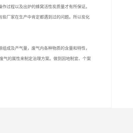
操作过程以及出炉的蜂窝活性炭质量才有所保证。
有些厂家在生产中肯定都遇到过的问题。所以炭化
源组成及产气量，废气内各种物质的含量和特性，
，废气的属性来制定治理方案。做到因地制宜、个案