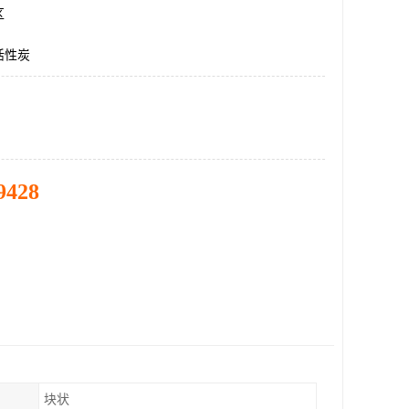
区
活性炭
9428
块状