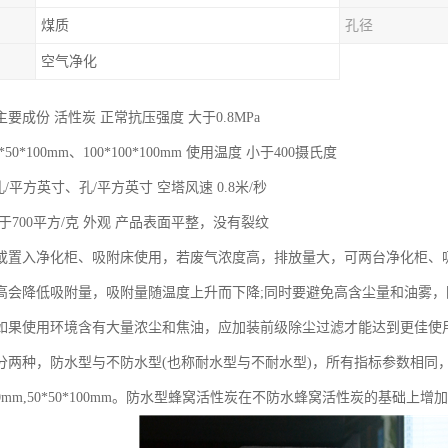
煤质
孔径
空气净化
要成份 活性炭 正常抗压强度 大于0.8MPa
50*100mm、100*100*100mm 使用温度 小于400摄氏度
孔/平方英寸、孔/平方英寸 空塔风速 0.8米/秒
于700平方/克 外观 产品表面平整，没有裂纹
或置入净化柜、吸附床使用，若废气浓度高，排放量大，可两台净化柜、
高会降低吸附量，吸附量随温度上升而下降;同时要避免高含尘量和油雾
如果使用环境含有大量浓尘和焦油，应加装前级除尘过滤才能达到更佳使
分两种，防水型与不防水型(也称耐水型与不耐水型)，所有指标参数相同
0*100mm,50*50*100mm。防水型蜂窝活性炭在不防水蜂窝活性炭的