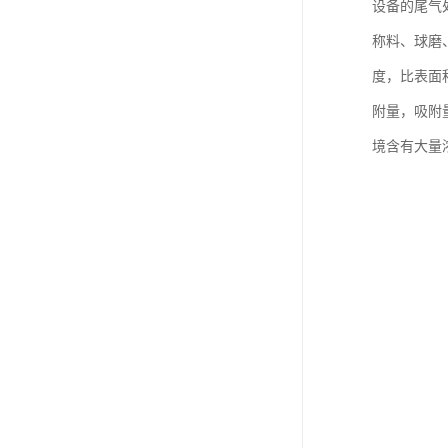
设备的尾气处
称料、球磨
度，比表面
附量，吸附
境含有大量