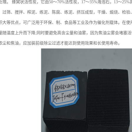
理。 蜂窝状活性炭，它由50～70%活性炭，17～35%海泡石，13～
、过筛、搅拌、榨泥、练泥、陈腐、练泥、挤压成型，干燥、煅烧、检验
积大等优点，可广泛用于环保、制、食品等工业及作为催化剂载体。在使
量随温度上升而下降;同时要避免高含尘量和油雾，因为焦油尘雾会堵塞
浓尘和焦油，应加装前级除尘过滤才能达到使用效果和长使用寿命。