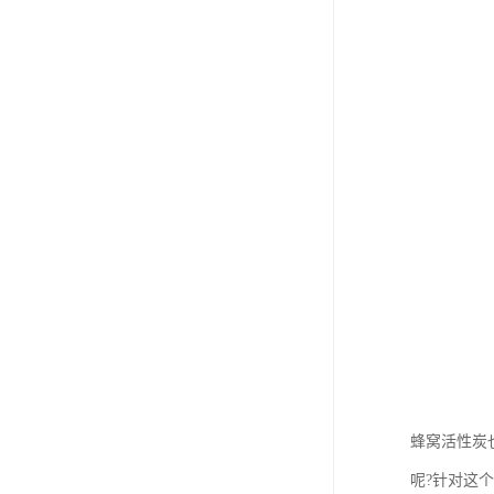
蜂窝活性炭
呢?针对这