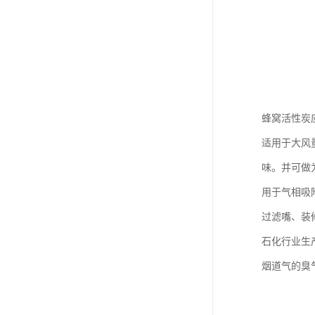
蜂窝活性炭
适用于大风
味。并可做
用于气相吸
过滤嘴、装修
石化行业生
烟道气的臭