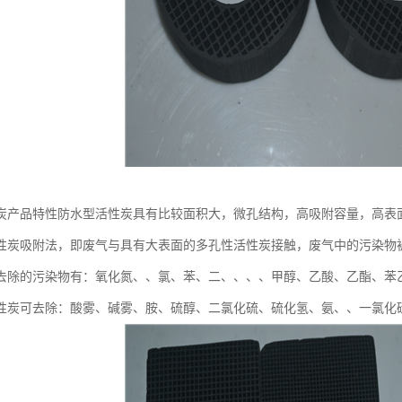
炭产品特性防水型活性炭具有比较面积大，微孔结构，高吸附容量，高表
性炭吸附法，即废气与具有大表面的多孔性活性炭接触，废气中的污染物
去除的污染物有：氧化氮、、氯、苯、二、、、、甲醇、乙酸、乙酯、苯
性炭可去除：酸雾、碱雾、胺、硫醇、二氯化硫、硫化氢、氨、、一氯化