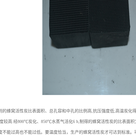
到的蜂窝活性炭比表面积、总孔容和中孔的比例高,抗压强度低;高温炭化
较高.经800℃炭化、850℃水蒸气活化6 h,制得的蜂窝活性炭的比表面积为669
度不能过高也不能过低。要温度恰当，生产的蜂窝活性炭才可达到标准。