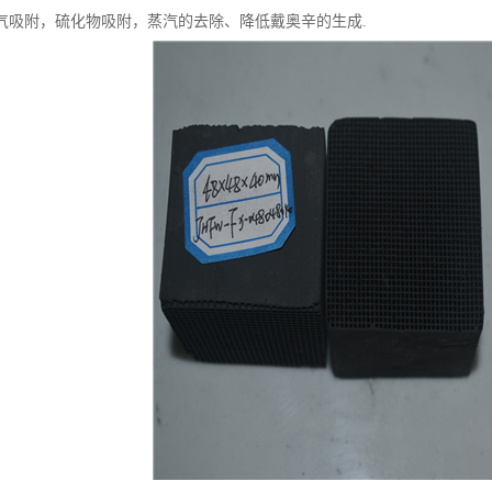
气吸附，硫化物吸附，蒸汽的去除、降低戴奥辛的生成.