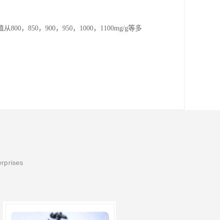
0，900，950，1000，1100mg/g等多
erprises