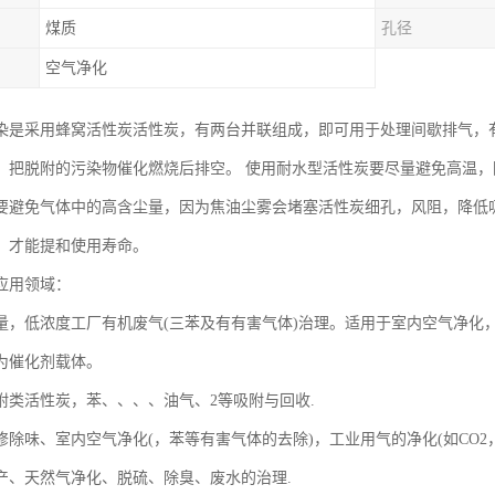
煤质
孔径
空气净化
染是采用蜂窝活性炭活性炭，有两台并联组成，即可用于处理间歇排气，
，把脱附的污染物催化燃烧后排空。 使用耐水型活性炭要尽量避免高温
要避免气体中的高含尘量，因为焦油尘雾会堵塞活性炭细孔，风阻，降低
，才能提和使用寿命。
应用领域：
量，低浓度工厂有机废气(三苯及有有害气体)治理。适用于室内空气净化
为催化剂载体。
附类活性炭，苯、、、、油气、2等吸附与回收.
除味、室内空气净化(，苯等有害气体的去除)，工业用气的净化(如CO2，N
产、天然气净化、脱硫、除臭、废水的治理.