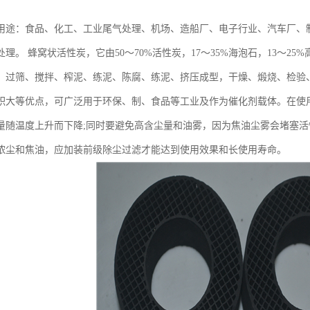
用途：食品、化工、工业尾气处理、机场、造船厂、电子行业、汽车厂、
理。 蜂窝状活性炭，它由50～70%活性炭，17～35%海泡石，13～
、过筛、搅拌、榨泥、练泥、陈腐、练泥、挤压成型，干燥、煅烧、检验
积大等优点，可广泛用于环保、制、食品等工业及作为催化剂载体。在使
量随温度上升而下降;同时要避免高含尘量和油雾，因为焦油尘雾会堵塞
浓尘和焦油，应加装前级除尘过滤才能达到使用效果和长使用寿命。