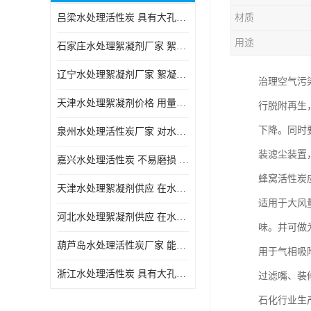
吕梁水处理活性炭 具有大孔结构 适用于多种水处理工艺和需求
材质
块状活性炭
用途
石家庄水处理絮凝剂厂家 絮凝速度快 便于后续的沉淀和过滤处理
辽宁水处理絮凝剂厂家 絮凝效果好 使水质得到明显的改善
治理空气污
天津水处理絮凝剂价格 用量相对较少 便于后续的沉淀和过滤处理
行脱附再生
下降。同时
泉州水处理活性炭厂家 对水中的微小颗粒有较好的去除效果
装滤尘装置
嘉兴水处理活性炭 不易磨损 碎裂和粉化 能够吸附大分子有机物
蜂窝活性炭
天津水处理絮凝剂供应 在水中的稳定性较好 絮凝速度快
适用于大风
河北水处理絮凝剂供应 在水中的稳定性较好 用量相对较少
味。并可做
葫芦岛水处理活性炭厂家 能够吸附大分子有机物 可再生能力较强
用于气相吸
浙江水处理活性炭 具有大孔结构 具有较高的吸附能力
过滤嘴、装修
石化行业生