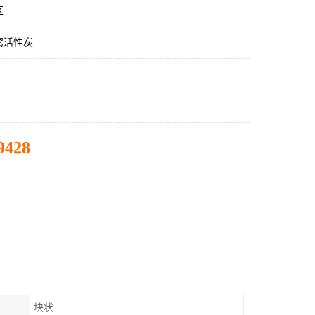
区
窝活性炭
9428
块状