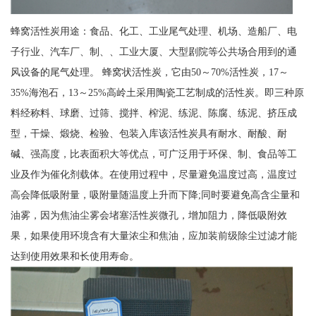
蜂窝活性炭用途：食品、化工、工业尾气处理、机场、造船厂、电
子行业、汽车厂、制、、工业大厦、大型剧院等公共场合用到的通
风设备的尾气处理。 蜂窝状活性炭，它由50～70%活性炭，17～
35%海泡石，13～25%高岭土采用陶瓷工艺制成的活性炭。即三种原
料经称料、球磨、过筛、搅拌、榨泥、练泥、陈腐、练泥、挤压成
型，干燥、煅烧、检验、包装入库该活性炭具有耐水、耐酸、耐
碱、强高度，比表面积大等优点，可广泛用于环保、制、食品等工
业及作为催化剂载体。在使用过程中，尽量避免温度过高，温度过
高会降低吸附量，吸附量随温度上升而下降;同时要避免高含尘量和
油雾，因为焦油尘雾会堵塞活性炭微孔，增加阻力，降低吸附效
果，如果使用环境含有大量浓尘和焦油，应加装前级除尘过滤才能
达到使用效果和长使用寿命。