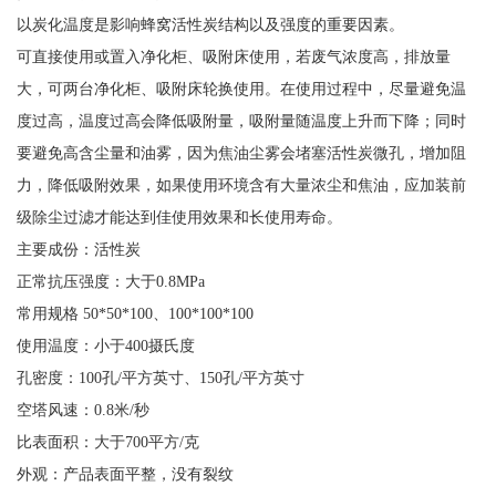
以炭化温度是影响蜂窝活性炭结构以及强度的重要因素。
可直接使用或置入净化柜、吸附床使用，若废气浓度高，排放量
大，可两台净化柜、吸附床轮换使用。在使用过程中，尽量避免温
度过高，温度过高会降低吸附量，吸附量随温度上升而下降；同时
要避免高含尘量和油雾，因为焦油尘雾会堵塞活性炭微孔，增加阻
力，降低吸附效果，如果使用环境含有大量浓尘和焦油，应加装前
级除尘过滤才能达到佳使用效果和长使用寿命。
主要成份：活性炭
正常抗压强度：大于0.8MPa
常用规格 50*50*100、100*100*100
使用温度：小于400摄氏度
孔密度：100孔/平方英寸、150孔/平方英寸
空塔风速：0.8米/秒
比表面积：大于700平方/克
外观：产品表面平整，没有裂纹