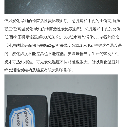
低温炭化得到的蜂窝活性炭比表面积、总孔容和中孔的比例高,抗压
强度低;高温炭化得到的蜂窝活性炭比表面积、总孔容和中孔的比例
低,而抗压强度较高.经800℃炭化、850℃水蒸气活化6 h,制得的蜂窝
活性炭的比表面积为669m2/g,机械强度为13.2 M Pa. 把握这个温度是
的，炭化温度不能过高也不能过低。要温度恰当，生产的蜂窝活性
炭才可达到标准。可见炭化温度不同相差也很大。所以炭化温度对
蜂窝活性炭结构及强度有较大影响影响。