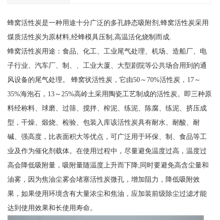
蜂窝活性炭是一种用途十分广泛的多孔静态吸附剂,蜂窝活性炭采用
煤质活性炭为原材料,经蜂模具压制,高温活化烧制而成.
蜂窝活性炭用途：食品、化工、工业尾气处理、机场、造船厂、电
子行业、汽车厂、制、、工业大厦、大型剧院等公共场合用到的通
风设备的尾气处理。 蜂窝状活性炭，它由50～70%活性炭，17～
35%海泡石，13～25%高岭土采用陶瓷工艺制成的活性炭。即三种原
料经称料、球磨、过筛、搅拌、榨泥、练泥、陈腐、练泥、挤压成
型，干燥、煅烧、检验、包装入库该活性炭具有耐水、耐酸、耐
碱、强高度，比表面积大等优点，可广泛用于环保、制、食品等工
业及作为催化剂载体。在使用过程中，尽量避免温度过高，温度过
高会降低吸附量，吸附量随温度上升而下降;同时要避免高含尘量和
油雾，因为焦油尘雾会堵塞活性炭微孔，增加阻力，降低吸附效
果，如果使用环境含有大量浓尘和焦油，应加装前级除尘过滤才能
达到使用效果和长使用寿命。